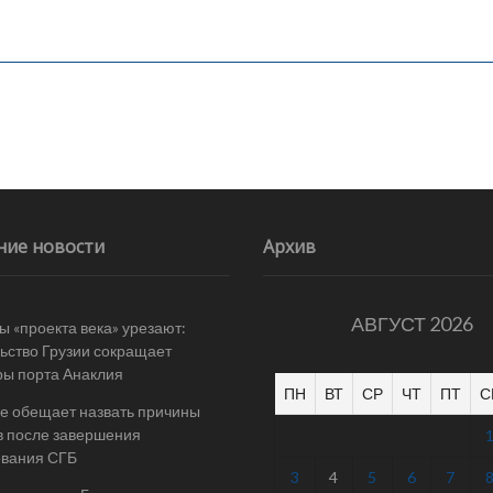
ние новости
Архив
АВГУСТ 2026
 «проекта века» урезают:
ьство Грузии сокращает
ы порта Анаклия
ПН
ВТ
СР
ЧТ
ПТ
С
е обещает назвать причины
в после завершения
ования СГБ
3
4
5
6
7