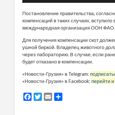
Постановление правительства, согласно
компенсаций в таких случаях, вступило 
международная организация ООН ФАО.
Для получения компенсации скот долже
ушной биркой. Владелец животного долж
через лабораторию. В случае, если ран
будет отказано в компенсации.
«Новости-Грузия» в Telegram:
подписать
«Новости-Грузия» в Facebook:
перейти и
F
T
E
О
ac
w
m
тп
e
itt
ai
р