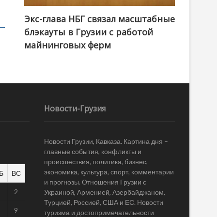
Экс-глава НБГ связал масштабные
блэкауты в Грузии с работой
майнинговых ферм
Новости-Грузия
Новости Грузии, Кавказа. Картина дня –
главные события, конфликты и
происшествия, политика, бизнес,
экономика, культура, спорт, комментарии
Б
ВС
и прогнозы. Отношения Грузии с
1
2
Украиной, Арменией, Азербайджаном,
Турцией, Россией, США и ЕС. Новости
8
9
туризма и достопримечательности