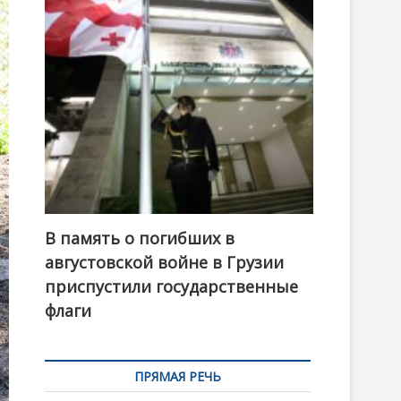
t
o
n
В память о погибших в
августовской войне в Грузии
приспустили государственные
флаги
ПРЯМАЯ РЕЧЬ