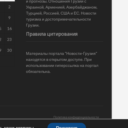
и прогнозы. Отношения Грузии с
1
2
Украиной, Арменией, Азербайджаном,
Турцией, Россией, США и ЕС. Новости
8
9
туризма и достопримечательности
Грузии.
5
16
Правила цитирования
2
23
9
30
Материалы портала "Новости-Грузия"
находятся в открытом доступе. При
использовании гиперссылка на портал
обязательна.
Политика конфиденциальности
ть наши сервисы.
Принимаю