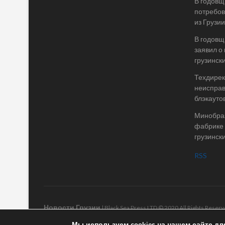
В годовщ
потребов
из Грузии
В годовщ
заявил о
грузинск
Техдирек
неисправ
блэкаутов
Минобраз
фабрике 
грузинск
RSS
Новости Грузии
| Black Sea Press LTD © 2020 All Rights Rese
Мы используем cookies на нашем сайте дл