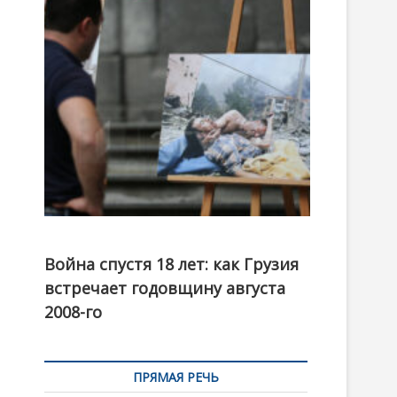
t
o
n
Фотовыставка на тему августовской войны 2008
года в Тбилиси, август 2018 года. Фото: Первый
Война спустя 18 лет: как Грузия
канал
встречает годовщину августа
2008-го
ПРЯМАЯ РЕЧЬ