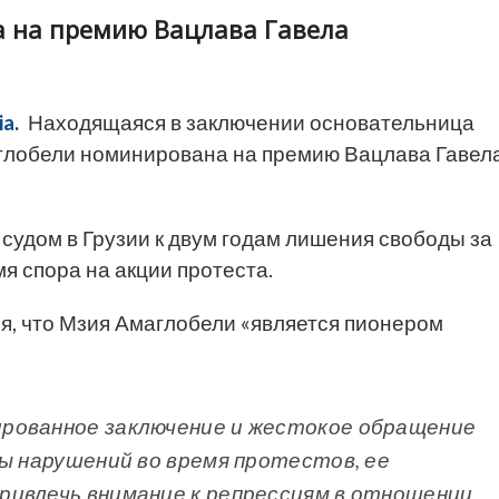
 на премию Вацлава Гавела
ia
.
Находящаяся в заключении основательница
аглобели номинирована на премию Вацлава Гавел
судом в Грузии к двум годам лишения свободы за
я спора на акции протеста.
я, что Мзия Амаглобели «является пионером
рованное заключение и жестокое обращение
ты нарушений во время протестов, ее
ривлечь внимание к репрессиям в отношении