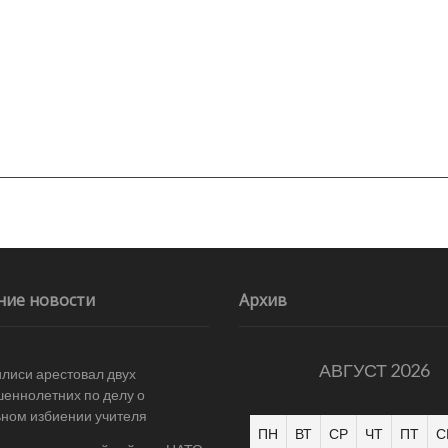
ние новости
Архив
АВГУСТ 2026
илиси арестовал двух
еннолетних по делу о
ном избиении учителя
ПН
ВТ
СР
ЧТ
ПТ
С