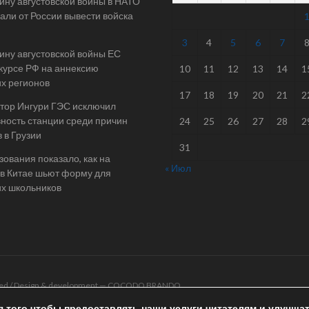
ину августовской войны в НАТО
али от России вывести войска
3
4
5
6
7
ину августовской войны ЕС
 курсе РФ на аннексию
10
11
12
13
14
1
их регионов
17
18
19
20
21
2
тор Ингури ГЭС исключил
ность станции среди причин
24
25
26
27
28
2
 в Грузии
31
ования показало, как на
« Июл
в Китае шьют форму для
их школьников
rved / Design & development —
COCODO BRANDO
я того чтобы предоставлять наши услуги читателям и улучша