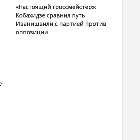
«Настоящий гроссмейстер»:
@ქართული ოცნება / Georgian Dream
Кобахидзе сравнил путь
Иванишвили с партией против
оппозиции
е