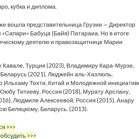
ро, кубка и диплома.
кже вошла представительница Грузии — Директор
«Сапари» Бабуца (Байя) Патараиа. Но в итоге
тическому деятелю и правозащитнице Марии
Кавале, Турция (2023), Владимиру Кара-Мурзе,
 Беларусь (2021), Люджейн аль-Хазлюль,
но Ильхаму Тохти, Китай и Молодежной инициатив
 Оюбу Титиеву, Россия (2018), Мурату Арслану,
016), Людмиле Алексеевой, Россия (2015), Анару
ю Беляцкому, Беларусь. (2013).
ся >>>
 обсудить >>>