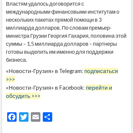
Властям удалось договорится с
международными финансовыми институтам о
нескольких пакетах прямой помощи в 3
миллиарда долларов. По словам премьер-
министра Грузии Георгия Гахария, половина этой
суммы – 1,5 миллиарда долларов – партнеры
готовы выделить им именно для поддержки
бизнеса.
«Новости-Грузия» в Telegram:
подписаться
>>>
«Новости-Грузия» в Facebook:
перейти и
обсудить >>>
F
T
E
О
ac
w
m
тп