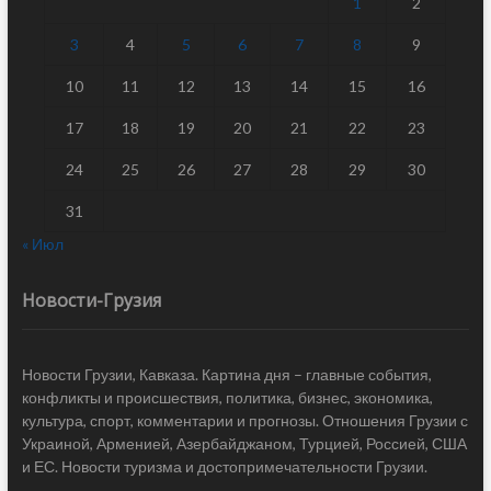
1
2
3
4
5
6
7
8
9
10
11
12
13
14
15
16
17
18
19
20
21
22
23
24
25
26
27
28
29
30
31
« Июл
Новости-Грузия
Новости Грузии, Кавказа. Картина дня – главные события,
конфликты и происшествия, политика, бизнес, экономика,
культура, спорт, комментарии и прогнозы. Отношения Грузии с
Украиной, Арменией, Азербайджаном, Турцией, Россией, США
и ЕС. Новости туризма и достопримечательности Грузии.