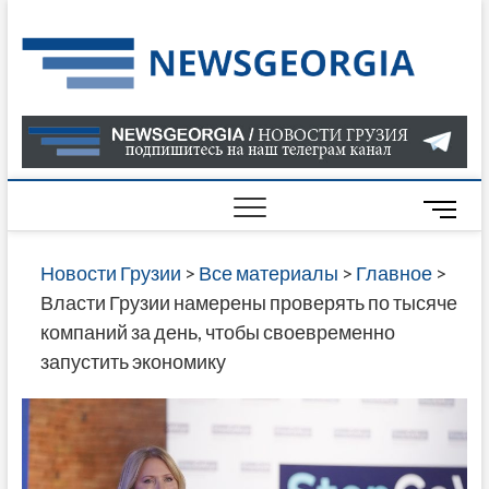
Skip
to
Нов
САМАЯ
content
АКТУАЛ
Гру
ИНФОР
О СОБ
В ГРУЗ
НОВОС
M
ГРУЗИИ
e
ОНЛАЙН
n
Новости Грузии
>
Все материалы
>
Главное
>
САЙТЕ 
u
Власти Грузии намерены проверять по тысяче
НАЙДЕ
B
компаний за день, чтобы своевременно
НОВОС
u
запустить экономику
ПОЛИТ
t
ЭКОНО
t
КУЛЬТУ
o
СПОРТА
n
МНОГО