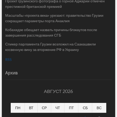
Проект грузинского фотографа о горной Аджарии отмечен
престижной британской премией
Масштабы «проекта века» урезают: правительство Грузии
сокращает параметры порта Анаклия
Кобахидзе обещает назвать причины блэкаутов после
завершения расследования СГБ
Спикер парламента Грузии возложил на Саакашвили
косвенную вину за вторжение РФ в Украину
RSS
Архив
АВГУСТ 2026
ПН
ВТ
СР
ЧТ
ПТ
СБ
ВС