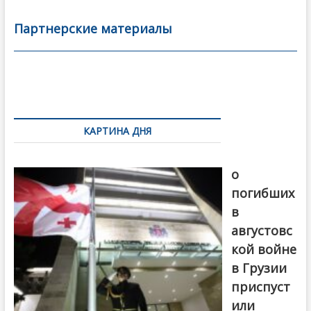
e
itt
ai
р
b
er
l
а
Партнерские материалы
o
в
o
и
k
ть
Навигация
по
КАРТИНА ДНЯ
записям
В память
о
погибших
в
августовс
кой войне
в Грузии
приспуст
или