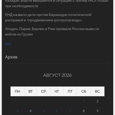
Каладзе: власти вмешаются в ситуацию с «Интер РАО» только
при необходимости
ЕНД назвало дело против Барамидзе политической
расправой и «продвижением роспропаганды»
Лондон, Париж, Берлин и Рим призвали Россию вывести
войска из Грузии
RSS
Архив
АВГУСТ 2026
ПН
ВТ
СР
ЧТ
ПТ
СБ
ВС
1
2
3
4
5
6
7
8
9