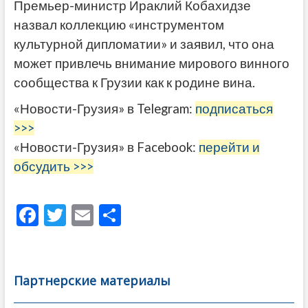
Премьер-министр Ираклий Кобахидзе
назвал коллекцию «инструментом
культурной дипломатии» и заявил, что она
может привлечь внимание мирового винного
сообщества к Грузии как к родине вина.
«Новости-Грузия» в Telegram:
подписаться
>>>
«Новости-Грузия» в Facebook:
перейти и
обсудить >>>
F
T
E
О
ac
w
m
тп
e
itt
ai
р
b
er
l
а
Партнерские материалы
o
в