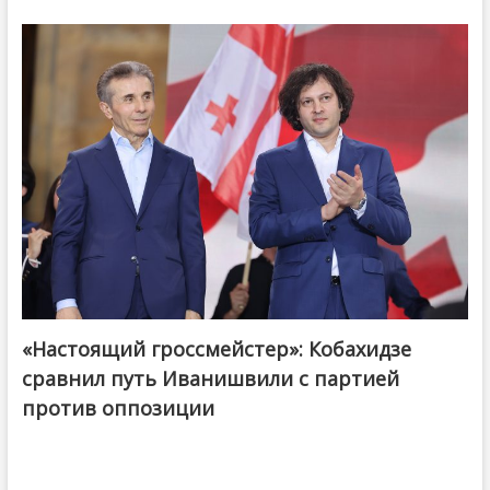
«Настоящий гроссмейстер»: Кобахидзе
@ქართული ოცნება / Georgian Dream
сравнил путь Иванишвили с партией
против оппозиции