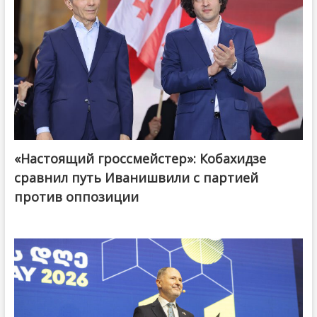
«Настоящий гроссмейстер»: Кобахидзе
@ქართული ოცნება / Georgian Dream
сравнил путь Иванишвили с партией
против оппозиции