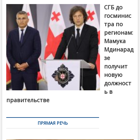
СГБ до
госминис
тра по
регионам:
Мамука
Мдинарад
зе
получит
новую
должност
ь в
правительстве
ПРЯМАЯ РЕЧЬ