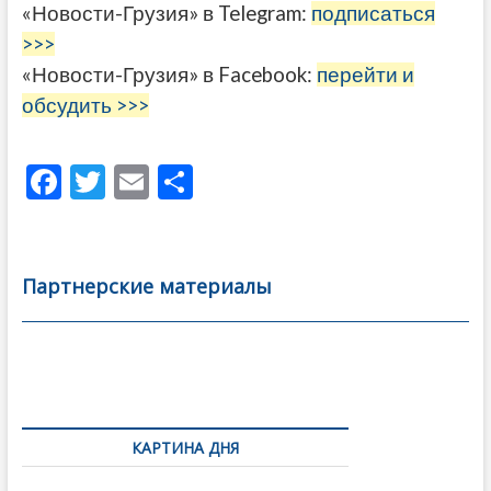
«Новости-Грузия» в Telegram:
подписаться
>>>
«Новости-Грузия» в Facebook:
перейти и
обсудить >>>
F
T
E
О
ac
w
m
тп
e
itt
ai
р
b
er
l
а
Партнерские материалы
o
в
o
и
k
ть
Навигация
по
КАРТИНА ДНЯ
записям
От главы