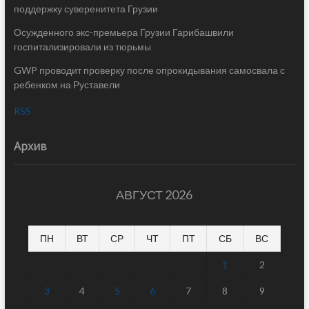
поддержку суверенитета Грузии
Осужденного экс-премьера Грузии Гарибашвили
госпитализировали из тюрьмы
GWP проводит проверку после опрокидывания самосвала с
ребенком на Руставели
RSS
Архив
АВГУСТ 2026
ПН
ВТ
СР
ЧТ
ПТ
СБ
ВС
1
2
3
4
5
6
7
8
9