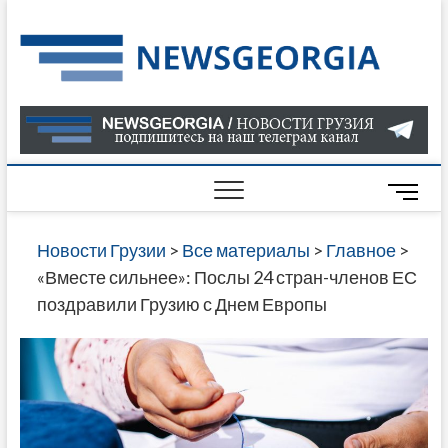
Skip
to
Нов
САМАЯ
content
АКТУАЛ
Гру
ИНФОР
О СОБ
В ГРУЗ
НОВОС
M
ГРУЗИИ
e
ОНЛАЙН
n
Новости Грузии
>
Все материалы
>
Главное
>
САЙТЕ 
u
«Вместе сильнее»: Послы 24 стран-членов ЕС
НАЙДЕ
B
поздравили Грузию с Днем Европы
НОВОС
u
ПОЛИТ
t
ЭКОНО
t
КУЛЬТУ
o
СПОРТА
n
МНОГО