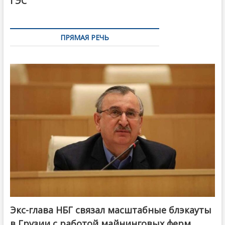
ГЭС
ПРЯМАЯ РЕЧЬ
Экс-глава НБГ связал масштабные блэкауты
в Грузии с работой майнинговых ферм