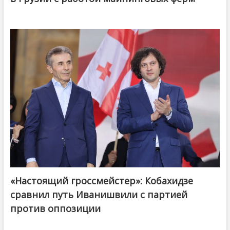
«Настоящий гроссмейстер»: Кобахидзе
@ქართული ოცნება / Georgian Dream
сравнил путь Иванишвили с партией
против оппозиции