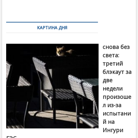
o
и
k
ть
Навигация
по
КАРТИНА ДНЯ
записям
Грузия
снова без
света:
третий
блэкаут за
две
недели
произоше
л из-за
испытани
й на
Ингури