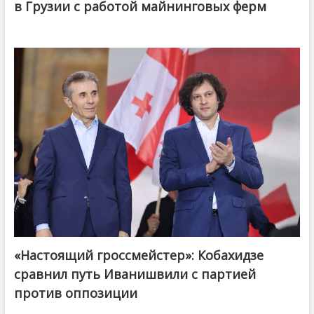
в Грузии с работой майнинговых ферм
«Настоящий гроссмейстер»: Кобахидзе
@ქართული ოცნება / Georgian Dream
сравнил путь Иванишвили с партией
против оппозиции