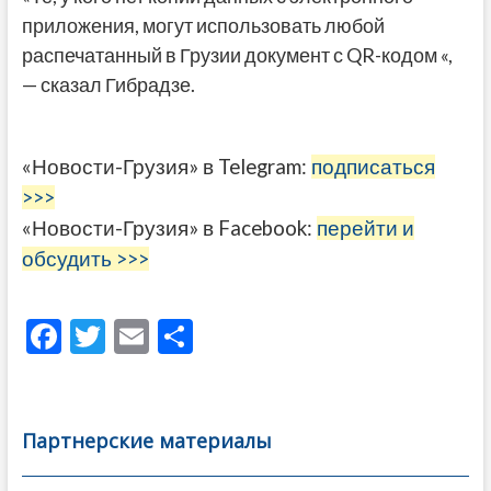
приложения, могут использовать любой
распечатанный в Грузии документ с QR-кодом «,
— сказал Гибрадзе.
«Новости-Грузия» в Telegram:
подписаться
>>>
«Новости-Грузия» в Facebook:
перейти и
обсудить >>>
F
T
E
О
ac
w
m
тп
e
itt
ai
р
b
er
l
а
Партнерские материалы
o
в