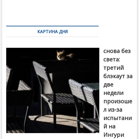
o
и
k
ть
Навигация
по
КАРТИНА ДНЯ
записям
Грузия
снова без
света:
третий
блэкаут за
две
недели
произоше
л из-за
испытани
й на
Ингури