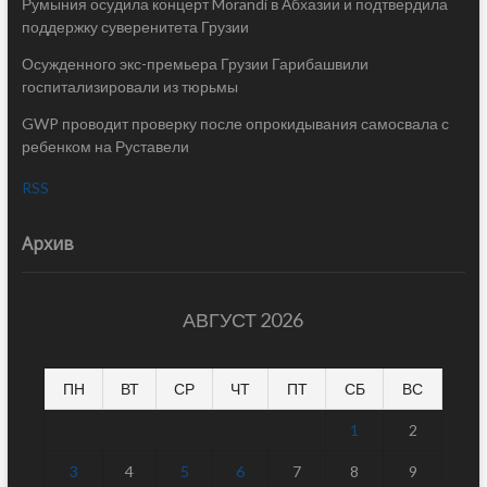
Румыния осудила концерт Morandi в Абхазии и подтвердила
поддержку суверенитета Грузии
Осужденного экс-премьера Грузии Гарибашвили
госпитализировали из тюрьмы
GWP проводит проверку после опрокидывания самосвала с
ребенком на Руставели
RSS
Архив
АВГУСТ 2026
ПН
ВТ
СР
ЧТ
ПТ
СБ
ВС
1
2
3
4
5
6
7
8
9