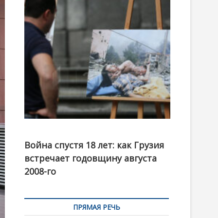
t
o
n
Фотовыставка на тему августовской войны 2008
года в Тбилиси, август 2018 года. Фото: Первый
Война спустя 18 лет: как Грузия
канал
встречает годовщину августа
2008-го
ПРЯМАЯ РЕЧЬ