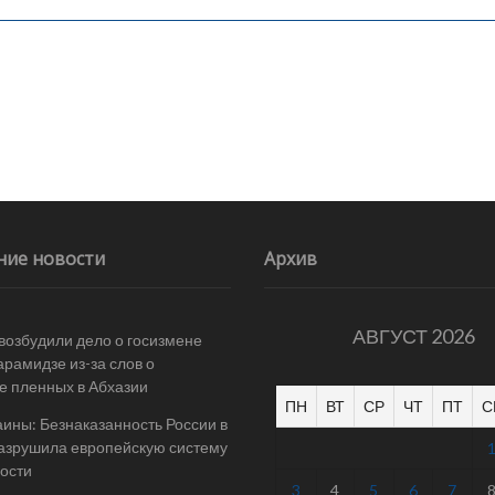
ние новости
Архив
АВГУСТ 2026
 возбудили дело о госизмене
арамидзе из-за слов о
е пленных в Абхазии
ПН
ВТ
СР
ЧТ
ПТ
С
ины: Безнаказанность России в
азрушила европейскую систему
ости
3
4
5
6
7