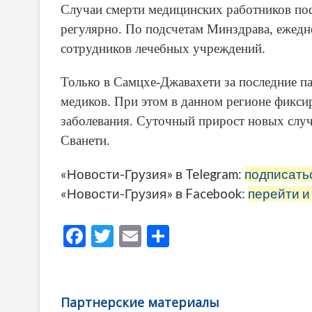
Случаи смерти медицинских работников по
регулярно. По подсчетам Минздрава, ежедн
сотрудников лечебных учреждений.
Только в Самцхе-Джавахети за последние п
медиков. При этом в данном регионе фикси
заболевания. Суточный прирост новых слу
Сванети.
«Новости-Грузия» в Telegram:
подписать
«Новости-Грузия» в Facebook:
перейти и
F
T
E
О
ac
w
m
тп
e
itt
ai
р
b
er
l
а
Партнерские материалы