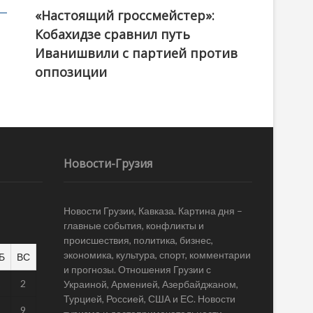
«Настоящий гроссмейстер»:
@ქართული ოცნება / Georgian Dream
Кобахидзе сравнил путь
Иванишвили с партией против
оппозиции
Новости-Грузия
Новости Грузии, Кавказа. Картина дня –
главные события, конфликты и
происшествия, политика, бизнес,
экономика, культура, спорт, комментарии
Б
ВС
и прогнозы. Отношения Грузии с
1
2
Украиной, Арменией, Азербайджаном,
Турцией, Россией, США и ЕС. Новости
8
9