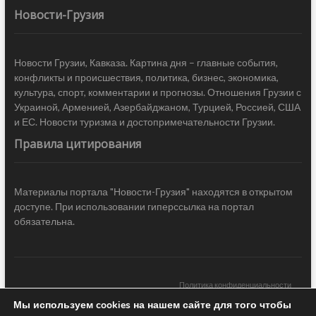
Новости-Грузия
Новости Грузии, Кавказа. Картина дня – главные события,
конфликты и происшествия, политика, бизнес, экономика,
культура, спорт, комментарии и прогнозы. Отношения Грузии с
Украиной, Арменией, Азербайджаном, Турцией, Россией, США
и ЕС. Новости туризма и достопримечательности Грузии.
Правила цитирования
Материалы портала "Новости-Грузия" находятся в открытом
доступе. При использовании гиперссылка на портал
обязательна.
Политика конфиденциальности
Мы используем cookies на нашем сайте для того чтобы
Новости Грузии
| Black Sea Press LTD © 2020 All Rights Reserved /