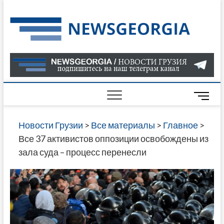
Skip
to
Нов
САМАЯ
content
АКТУАЛ
Гру
ИНФОР
О СОБ
В ГРУЗ
НОВОС
M
ГРУЗИИ
e
ОНЛАЙН
n
Новости Грузии
>
Все материалы
>
Главное
>
САЙТЕ 
u
Все 37 активистов оппозиции освобождены из
НАЙДЕ
B
зала суда – процесс перенесли
НОВОС
u
ПОЛИТ
t
ЭКОНО
t
КУЛЬТУ
o
СПОРТА
n
МНОГО