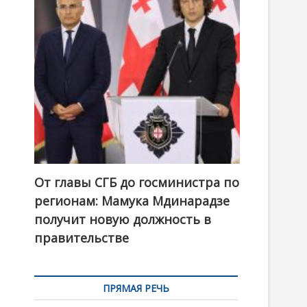
t
o
n
От главы СГБ до госминистра по
регионам: Мамука Мдинарадзе
получит новую должность в
правительстве
ПРЯМАЯ РЕЧЬ