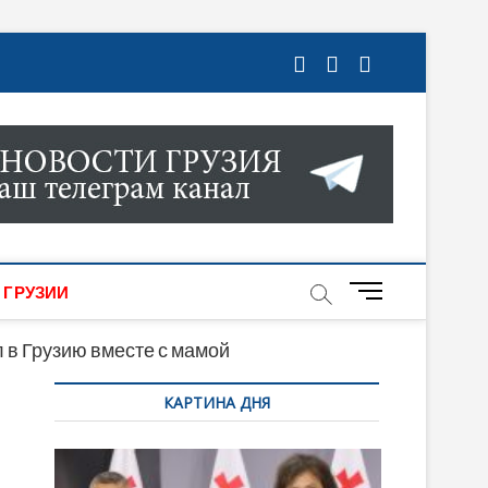
ГРУЗИИ. НОВОСТИ ГРУЗИИ ОНЛАЙН. НА
МИКИ, КУЛЬТУРЫ, СПОРТА И МНОГОЕ
M
 ГРУЗИИ
e
n
 в Грузию вместе с мамой
u
КАРТИНА ДНЯ
B
u
t