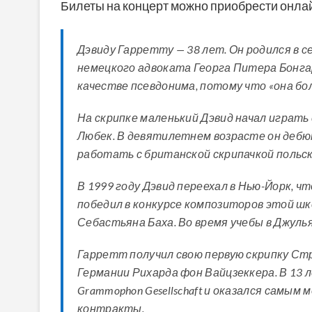
Билеты на концерт можно приобрести онлай
Дэвиду Гарретту — 38 лет. Он родился в 
немецкого адвоката Георга Питера Бонга
качестве псевдонима, потому что «она бол
На скрипке маленький Дэвид начал играть 
Любек. В девятилетнем возрасте он дебюти
работать с британской скрипачкой польск
В 1999 году Дэвид переехал в Нью-Йорк, чт
победил в конкурсе композиторов этой шк
Себастьяна Баха. Во время учебы в Джул
Гарретт получил свою первую скрипку Стр
Германии Рихарда фон Вайцзеккера. В 13 
Grammophon Gesellschaft и оказался самы
контракты.