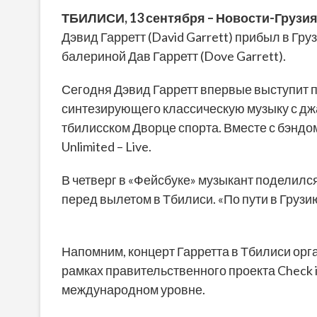
ТБИЛИСИ, 13 сентября – Новости-Грузия
Дэвид Гарретт (David Garrett) прибыл в Гр
балериной Дав Гарретт (Dove Garrett).
Сегодня Дэвид Гарретт впервые выступит 
синтезирующего классическую музыку с джа
тбилисском Дворце спорта. Вместе с бэндо
Unlimited – Live.
В четверг в «Фейсбуке» музыкант поделился
перед вылетом в Тбилиси. «По пути в Грузию
Напомним, концерт Гарретта в Тбилиси орг
рамках правительственного проекта Check 
международном уровне.