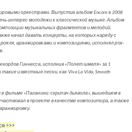
ровыми оркестрами. Выпустив альбом Encore в 2008
лечь интерес молодежи к классической музыке. Альбом
композиции музыкальных фрагментов и мелодий,
акже начал давать концерты, на которых наряду с
рояля, аранжировками и композициями, исполнял рок-
в.
рекордов Гиннесса, исполнив «Полет шмеля» за 1
такие известные песни, как Viva La Vida, Smooth
 в фильме «Паганини: скрипач дьявола», вышедшем в
 участвовал в проекте в качестве композитора, а также
аранжировку.
ся >>>