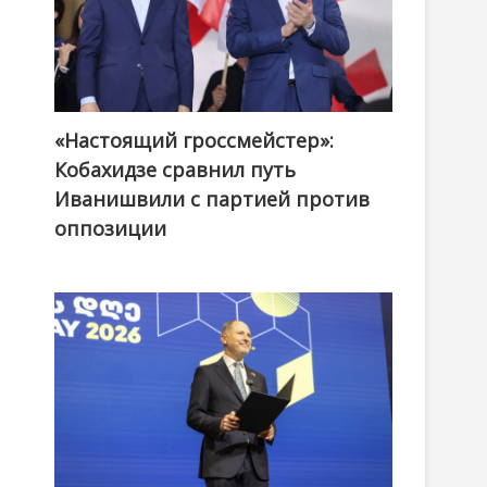
«Настоящий гроссмейстер»:
@ქართული ოცნება / Georgian Dream
Кобахидзе сравнил путь
Иванишвили с партией против
оппозиции