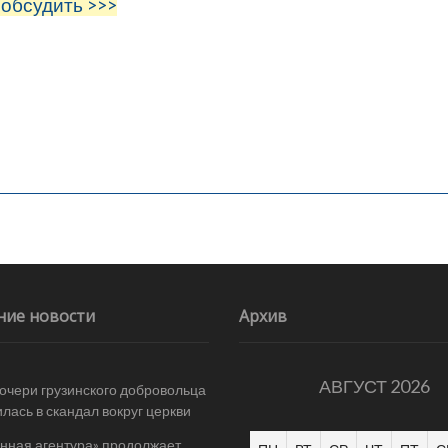
 обсудить >>>
ние новости
Архив
АВГУСТ 2026
очери грузинского добровольца
лась в скандал вокруг церкви
нная агентура» продолжает