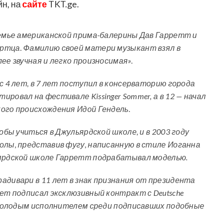
н, на
сайте
TKT.ge.
семье американской прима-балерины Дав Гарретт и
ртца. Фамилию своей матери музыкант взял в
ее звучная и легко произносимая».
с 4 лет, в 7 лет поступил в консерваторию города
ровал на фестивале Kissinger Sommer, а в 12 — начал
ого происхождения Идой Гендель.
обы учиться в Джульярдской школе, и в 2003 году
олы, представив фугу, написанную в стиле Иоганна
ьярдской школе Гарретт подрабатывал моделью.
адивари в 11 лет в знак признания от президента
лет подписал эксклюзивный контракт с Deutsche
м молодым исполнителем среди подписавших подобные