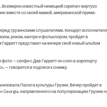
.
Всемирно известный немецкий скрипач-виртуоз
узию вместе со своей мамой, американской прима-
перед грузинскими слушателями. Концерт исполнителя
зом, роком, кантри и фольклором, пройдет в
м Гарретт представит на вечере свой новый альбом
 фото — селфи с Дав Гарретт он снял в аэропорту
», — говорится в подписи к снимку.
анизовала Палата культуры Грузии. Вечер пройдет в
in Georgia, направленного на популяризацию Грузию н