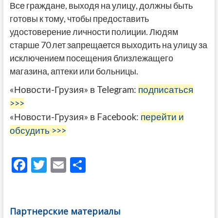
Все граждане, выходя на улицу, должны быть
готовы к тому, чтобы предоставить
удостоверение личности полиции. Людям
старше 70 лет запрещается выходить на улицу за
исключением посещения близлежащего
магазина, аптеки или больницы.
«Новости-Грузия» в Telegram:
подписаться
>>>
«Новости-Грузия» в Facebook:
перейти и
обсудить >>>
F
T
E
О
ac
w
m
тп
e
itt
ai
р
b
er
l
а
Партнерские материалы