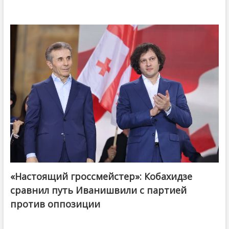
«Настоящий гроссмейстер»: Кобахидзе
@ქართული ოცნება / Georgian Dream
сравнил путь Иванишвили с партией
против оппозиции