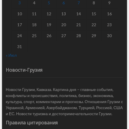
3
4
5
6
7
8
9
10
11
12
13
14
15
16
17
18
19
20
21
22
23
24
25
26
27
28
29
30
31
« Июл
Новости-Грузия
Новости Грузии, Кавказа. Картина дня – главные события,
конфликты и происшествия, политика, бизнес, экономика,
культура, спорт, комментарии и прогнозы. Отношения Грузии с
Украиной, Арменией, Азербайджаном, Турцией, Россией, США
и ЕС. Новости туризма и достопримечательности Грузии.
Правила цитирования