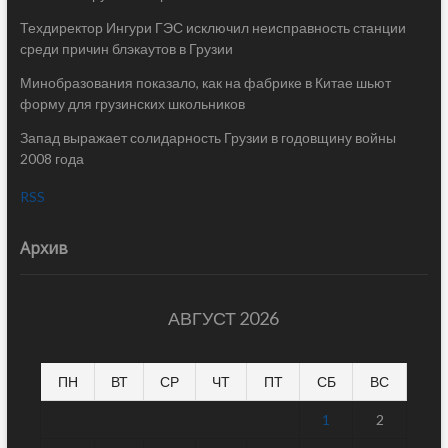
Техдиректор Ингури ГЭС исключил неисправность станции
среди причин блэкаутов в Грузии
Минобразования показало, как на фабрике в Китае шьют
форму для грузинских школьников
Запад выражает солидарность Грузии в годовщину войны
2008 года
RSS
Архив
АВГУСТ 2026
ПН
ВТ
СР
ЧТ
ПТ
СБ
ВС
1
2