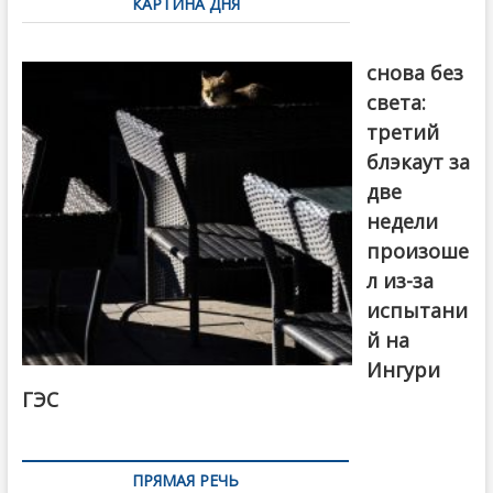
КАРТИНА ДНЯ
записям
Грузия
снова без
света:
третий
блэкаут за
две
недели
произоше
л из-за
испытани
й на
Ингури
ГЭС
ПРЯМАЯ РЕЧЬ