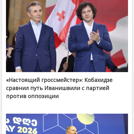
«Настоящий гроссмейстер»: Кобахидзе
@ქართული ოცნება / Georgian Dream
сравнил путь Иванишвили с партией
против оппозиции