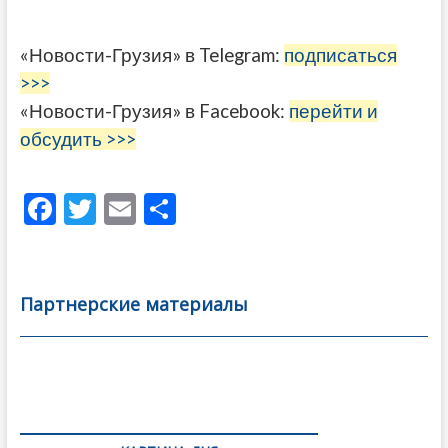
«Новости-Грузия» в Telegram:
подписаться
>>>
«Новости-Грузия» в Facebook:
перейти и
обсудить >>>
F
T
E
О
ac
w
m
тп
e
itt
ai
р
b
er
l
а
Партнерские материалы
o
в
o
и
k
ть
Навигация
по