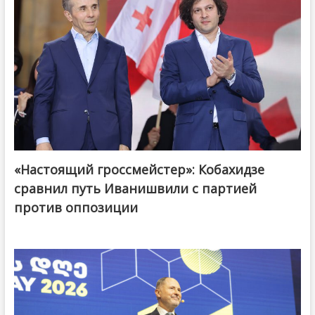
«Настоящий гроссмейстер»: Кобахидзе
@ქართული ოცნება / Georgian Dream
сравнил путь Иванишвили с партией
против оппозиции