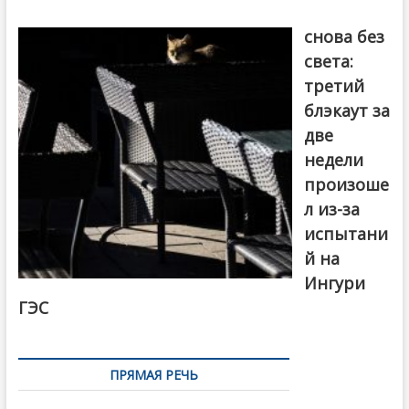
Грузия
снова без
света:
третий
блэкаут за
две
недели
произоше
л из-за
испытани
й на
Ингури
ГЭС
ПРЯМАЯ РЕЧЬ