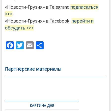
«Новости-Грузия» в Telegram:
подписаться
>>>
«Новости-Грузия» в Facebook:
перейти и
обсудить >>>
F
T
E
О
ac
w
m
тп
e
itt
ai
р
b
er
l
а
Партнерские материалы
o
в
o
и
k
ть
Навигация
по
КАРТИНА ДНЯ
записям