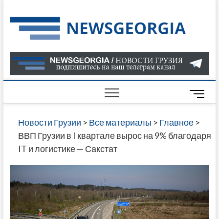
Skip
to
Нов
САМАЯ
content
АКТУАЛ
Гру
ИНФОР
О СОБ
В ГРУЗ
НОВОС
M
ГРУЗИИ
e
ОНЛАЙН
n
Новости Грузии
>
Все материалы
>
Главное
>
САЙТЕ 
u
ВВП Грузии в I квартале вырос на 9% благодаря
НАЙДЕ
B
IT и логистике — Сакстат
НОВОС
u
ПОЛИТ
t
ЭКОНО
t
КУЛЬТУ
o
СПОРТА
n
МНОГО