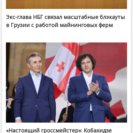
Экс-глава НБГ связал масштабные блэкауты
в Грузии с работой майнинговых ферм
«Настоящий гроссмейстер»: Кобахидзе
@ქართული ოცნება / Georgian Dream