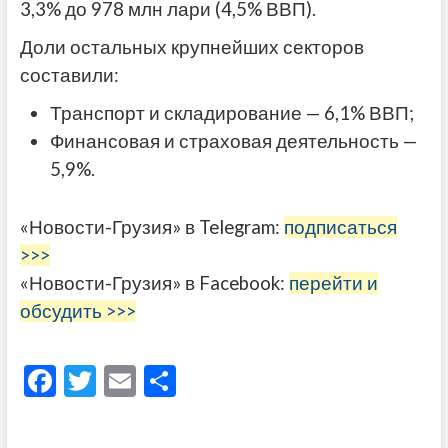
3,3% до 978 млн лари (4,5% ВВП).
Доли остальных крупнейших секторов
составили:
Транспорт и складирование — 6,1% ВВП;
Финансовая и страховая деятельность —
5,9%.
«Новости-Грузия» в Telegram:
подписаться
>>>
«Новости-Грузия» в Facebook:
перейти и
обсудить >>>
F
T
E
О
ac
w
m
тп
e
itt
ai
р