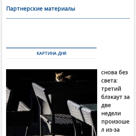
b
er
l
а
Партнерские материалы
o
в
o
и
k
ть
Навигация
по
КАРТИНА ДНЯ
записям
Грузия
снова без
света:
третий
блэкаут за
две
недели
произоше
л из-за