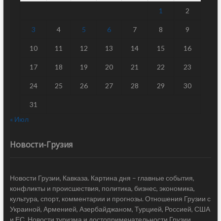
1
2
3
4
5
6
7
8
9
10
11
12
13
14
15
16
17
18
19
20
21
22
23
24
25
26
27
28
29
30
31
« Июл
Новости-Грузия
Новости Грузии, Кавказа. Картина дня – главные события,
конфликты и происшествия, политика, бизнес, экономика,
культура, спорт, комментарии и прогнозы. Отношения Грузии с
Украиной, Арменией, Азербайджаном, Турцией, Россией, США
и ЕС. Новости туризма и достопримечательности Грузии.