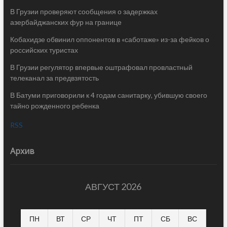
В Грузии проверяют сообщения о задержках
азербайджанских фур на границе
Кобахидзе обвинил оппонентов в «саботаже» из-за фейков о
российских туристах
В Грузии регулятор впервые оштрафовал провластный
телеканал за предвзятость
В Батуми приговорили к 4 годам санитарку, убившую своего
тайно рожденного ребенка
RSS
Архив
АВГУСТ 2026
ПН
ВТ
СР
ЧТ
ПТ
СБ
ВС