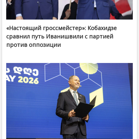
«Настоящий гроссмейстер»: Кобахидзе
@ქართული ოცნება / Georgian Dream
сравнил путь Иванишвили с партией
против оппозиции