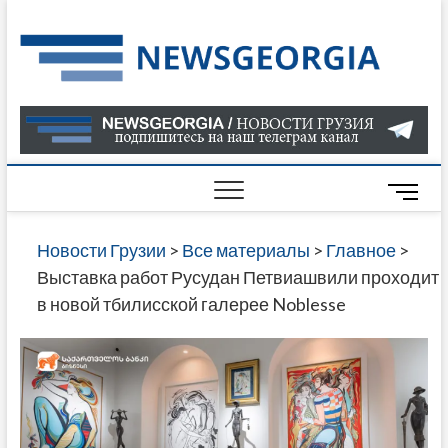
Skip
to
Нов
САМАЯ
content
АКТУАЛ
Гру
ИНФОР
О СОБ
В ГРУЗ
НОВОС
M
ГРУЗИИ
e
ОНЛАЙН
n
Новости Грузии
>
Все материалы
>
Главное
>
САЙТЕ 
u
Выставка работ Русудан Петвиашвили проходит
НАЙДЕ
B
в новой тбилисской галерее Noblesse
НОВОС
u
ПОЛИТ
t
ЭКОНО
t
КУЛЬТУ
o
СПОРТА
n
МНОГО