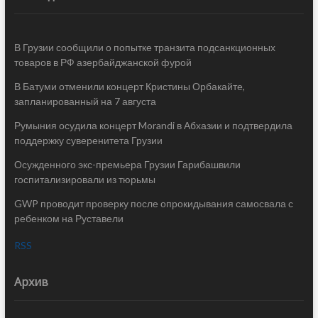
В Грузии сообщили о попытке транзита подсанкционных
товаров в РФ азербайджанской фурой
В Батуми отменили концерт Кристины Орбакайте,
запланированный на 7 августа
Румыния осудила концерт Morandi в Абхазии и подтвердила
поддержку суверенитета Грузии
Осужденного экс-премьера Грузии Гарибашвили
госпитализировали из тюрьмы
GWP проводит проверку после опрокидывания самосвала с
ребенком на Руставели
RSS
Архив