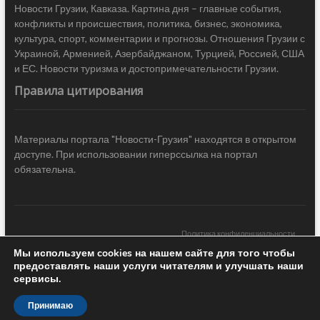
Новости Грузии, Кавказа. Картина дня – главные события,
конфликты и происшествия, политика, бизнес, экономика,
культура, спорт, комментарии и прогнозы. Отношения Грузии с
Украиной, Арменией, Азербайджаном, Турцией, Россией, США
и ЕС. Новости туризма и достопримечательности Грузии.
Правила цитирования
Материалы портала "Новости-Грузия" находятся в открытом
доступе. При использовании гиперссылка на портал
обязательна.
Политика конфиденциальности
Мы используем cookies на нашем сайте для того чтобы
Новости Грузии
| Black Sea Press LTD © 2020 All Rights Reserved /
предоставлять наши услуги читателям и улучшать наши
Design & development —
COCODO BRANDO
сервисы.
Принимаю