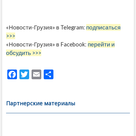
«Новости-Грузия» в Telegram:
подписаться
>>>
«Новости-Грузия» в Facebook:
перейти и
обсудить >>>
F
T
E
О
ac
w
m
тп
e
itt
ai
р
b
er
l
а
Партнерские материалы
o
в
o
и
k
ть
Навигация