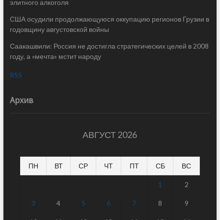
элитного алкоголя
США осудили продолжающуюся оккупацию регионов Грузии в
годовщину августовской войны
Саакашвили: Россия не достигла стратегических целей в 2008
году, а «мечта» мстит народу
RSS
Архив
АВГУСТ 2026
ПН
ВТ
СР
ЧТ
ПТ
СБ
ВС
1
2
3
4
5
6
7
8
9