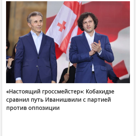
«Настоящий гроссмейстер»: Кобахидзе
@ქართული ოცნება / Georgian Dream
сравнил путь Иванишвили с партией
против оппозиции