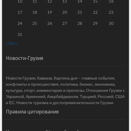
10
11
12
13
14
15
16
17
18
19
20
21
22
23
24
25
26
27
28
29
30
31
« Июл
Новости-Грузия
Новости Грузии, Кавказа. Картина дня – главные события,
конфликты и происшествия, политика, бизнес, экономика,
культура, спорт, комментарии и прогнозы. Отношения Грузии с
Украиной, Арменией, Азербайджаном, Турцией, Россией, США
и ЕС. Новости туризма и достопримечательности Грузии.
Правила цитирования