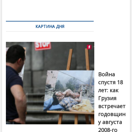
по
записям
КАРТИНА ДНЯ
Фотовыставка
на тему
августовской
войны 2008
года в Тбилиси,
август 2018
года. Фото:
Война
Первый канал
спустя 18
лет: как
Грузия
встречает
годовщин
у августа
2008-го