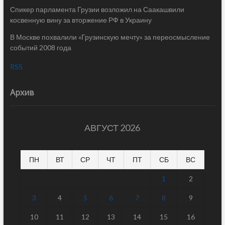
Спикер парламента Грузии возложил на Саакашвили
косвенную вину за вторжение РФ в Украину
В Москве похвалили «Грузинскую мечту» за переосмысление
событий 2008 года
RSS
Архив
АВГУСТ 2026
ПН
ВТ
СР
ЧТ
ПТ
СБ
ВС
1
2
3
4
5
6
7
8
9
10
11
12
13
14
15
16