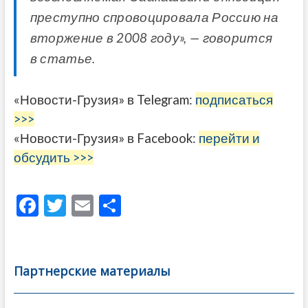
преступно спровоцировала Россию на
вторжение в 2008 году», — говорится
в статье.
«Новости-Грузия» в Telegram:
подписаться
>>>
«Новости-Грузия» в Facebook:
перейти и
обсудить >>>
F
T
E
О
ac
w
m
тп
e
itt
ai
р
b
er
l
а
Партнерские материалы
o
в