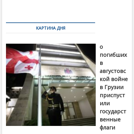
o
и
k
ть
Навигация
по
КАРТИНА ДНЯ
записям
В память
о
погибших
в
августовс
кой войне
в Грузии
приспуст
или
государст
венные
флаги