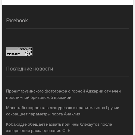
Facebook
Последние новости
Проект грузинского фотографа о горной Аджарии отмечен
престижной британской премией
Масштабы «проекта века» урезают: правительство Грузии
сокращает параметры порта Анаклия
Кобахидзе обещает назвать причины блэкаутов после
завершения расследования СГБ