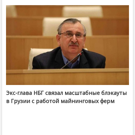
Экс-глава НБГ связал масштабные блэкауты
в Грузии с работой майнинговых ферм