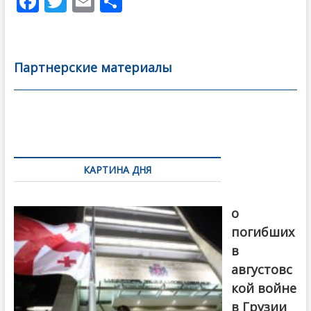
F
T
E
О
ac
w
m
тп
e
itt
ai
р
b
er
l
а
Партнерские материалы
o
в
o
и
k
ть
Навигация
по
КАРТИНА ДНЯ
записям
В память
о
погибших
в
августовс
кой войне
в Грузии