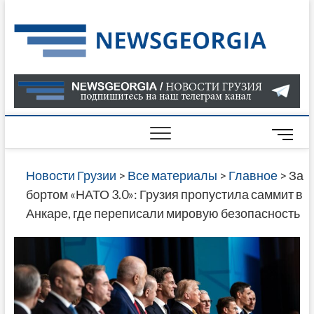
Skip
to
Нов
САМАЯ
content
АКТУАЛ
Гру
ИНФОР
О СОБ
В ГРУЗ
НОВОС
M
ГРУЗИИ
e
ОНЛАЙН
n
Новости Грузии
>
Все материалы
>
Главное
>
За
САЙТЕ 
u
бортом «НАТО 3.0»: Грузия пропустила саммит в
НАЙДЕ
B
Анкаре, где переписали мировую безопасность
НОВОС
u
ПОЛИТ
t
ЭКОНО
t
КУЛЬТУ
o
СПОРТА
n
МНОГО