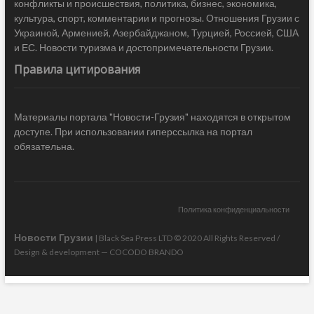
конфликты и происшествия, политика, бизнес, экономика,
культура, спорт, комментарии и прогнозы. Отношения Грузии с
Украиной, Арменией, Азербайджаном, Турцией, Россией, США
и ЕС. Новости туризма и достопримечательности Грузии.
Правила цитирования
Материалы портала "Новости-Грузия" находятся в открытом
доступе. При использовании гиперссылка на портал
обязательна.
Политика конфиденциальности
Новости Грузии
| Black Sea Press LTD © 2020 All Rights Reserved /
Design & development —
COCODO BRANDO