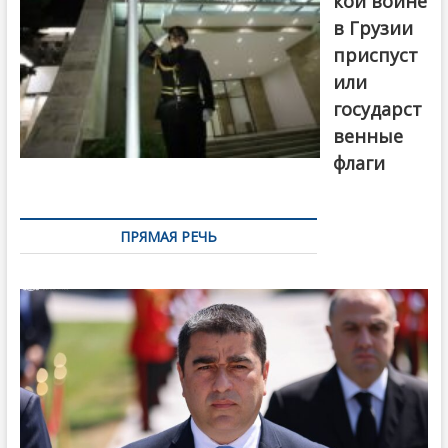
кой войне
в Грузии
приспуст
или
государст
венные
флаги
ПРЯМАЯ РЕЧЬ