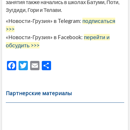
занятия также начались в школах Батуми, Поти,
Зугдиди, Гори и Телави.
«Новости-Грузия» в Telegram:
подписаться
>>>
«Новости-Грузия» в Facebook:
перейти и
обсудить >>>
F
T
E
О
ac
w
m
тп
e
itt
ai
р
b
er
l
а
Партнерские материалы
o
в
o
и
k
ть
Навигация