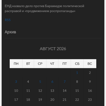
ЕНД назвало дело против Барамидзе политической
расправой и «продвижением роспропаганды»
RSS
Архив
АВГУСТ 2026
ПН
ВТ
СР
ЧТ
ПТ
СБ
ВС
1
2
3
4
5
6
7
8
9
10
11
12
13
14
15
16
17
18
19
20
21
22
23