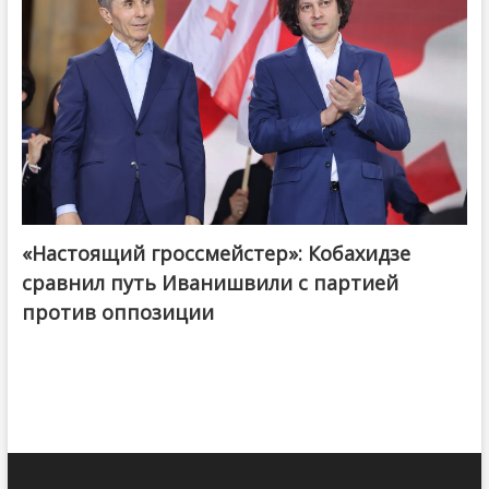
«Настоящий гроссмейстер»: Кобахидзе
@ქართული ოცნება / Georgian Dream
сравнил путь Иванишвили с партией
против оппозиции