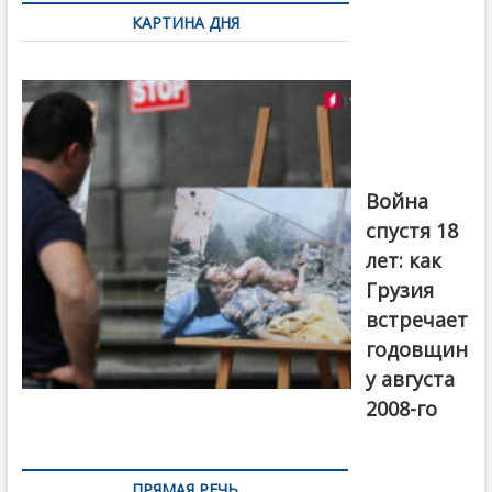
по
КАРТИНА ДНЯ
записям
Фотовыставка
на тему
августовской
войны 2008
года в Тбилиси,
август 2018
года. Фото:
Война
Первый канал
спустя 18
лет: как
Грузия
встречает
годовщин
у августа
2008-го
ПРЯМАЯ РЕЧЬ