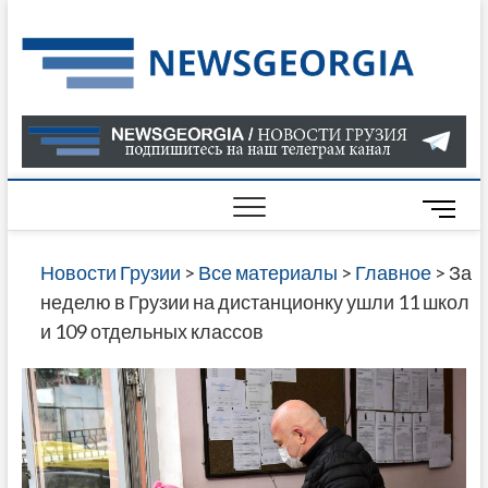
Skip
to
Нов
САМАЯ
content
АКТУАЛ
Гру
ИНФОР
О СОБ
В ГРУЗ
НОВОС
M
ГРУЗИИ
e
ОНЛАЙН
n
Новости Грузии
>
Все материалы
>
Главное
>
За
САЙТЕ 
u
неделю в Грузии на дистанционку ушли 11 школ
НАЙДЕ
B
и 109 отдельных классов
НОВОС
u
ПОЛИТ
t
ЭКОНО
t
КУЛЬТУ
o
СПОРТА
n
МНОГО