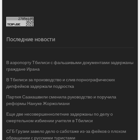
Последние новости
В аэропорту Тбилиси с фальшивыми документами задержаны
граждане Ирана
В Тбилиси за производство и слив порнографических
дипфейков задержали подростка
Партия Саакашвили сменила руководство и поручила
реформы Нануке Жоржолиани
Еще две несовершеннолетние задержаны по делу о
смертельном избиении учителя в Тбилиси
СГБ Грузии завело дело о саботаже из-за фейков о плохом
обращении с русскими туристами