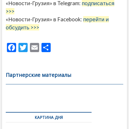
«Новости-Грузия» в Telegram:
подписаться
>>>
«Новости-Грузия» в Facebook:
перейти и
обсудить >>>
F
T
E
О
ac
w
m
тп
e
itt
ai
р
b
er
l
а
Партнерские материалы
o
в
o
и
k
ть
Навигация
по
КАРТИНА ДНЯ
записям
Грузия