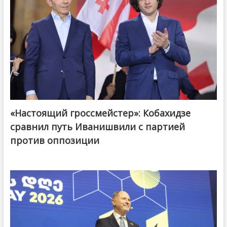
«Настоящий гроссмейстер»: Кобахидзе
@ქართული ოცნება / Georgian Dream
сравнил путь Иванишвили с партией
против оппозиции