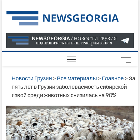
Skip
to
Нов
САМАЯ
content
АКТУАЛ
Гру
ИНФОР
О СОБ
В ГРУЗ
НОВОС
M
ГРУЗИИ
e
ОНЛАЙН
n
Новости Грузии
>
Все материалы
>
Главное
>
За
САЙТЕ 
u
пять лет в Грузии заболеваемость сибирской
НАЙДЕ
B
язвой среди животных снизилась на 90%
НОВОС
u
ПОЛИТ
t
ЭКОНО
t
КУЛЬТУ
o
СПОРТА
n
МНОГО