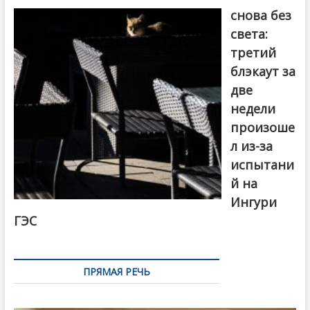
снова без
света:
третий
блэкаут за
две
недели
произоше
л из-за
испытани
й на
Ингури
ГЭС
ПРЯМАЯ РЕЧЬ