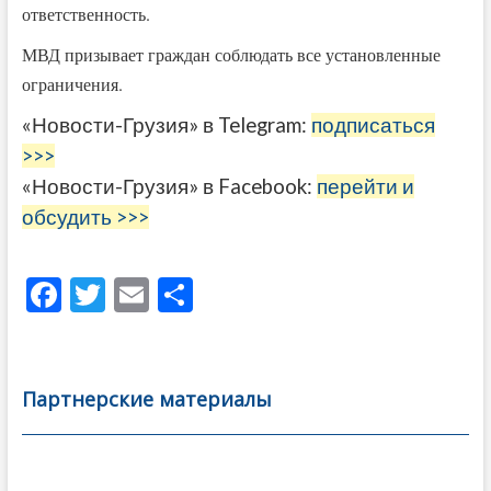
ответственность.
МВД призывает граждан соблюдать все установленные
ограничения.
«Новости-Грузия» в Telegram:
подписаться
>>>
«Новости-Грузия» в Facebook:
перейти и
обсудить >>>
F
T
E
О
ac
w
m
тп
e
itt
ai
р
b
er
l
а
Партнерские материалы
o
в
o
и