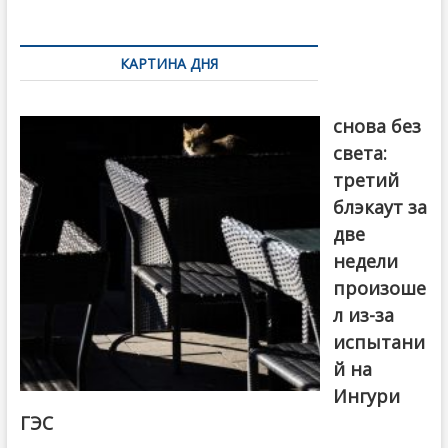
k
ть
Навигация
по
КАРТИНА ДНЯ
записям
Грузия
снова без
света:
третий
блэкаут за
две
недели
произоше
л из-за
испытани
й на
Ингури
ГЭС