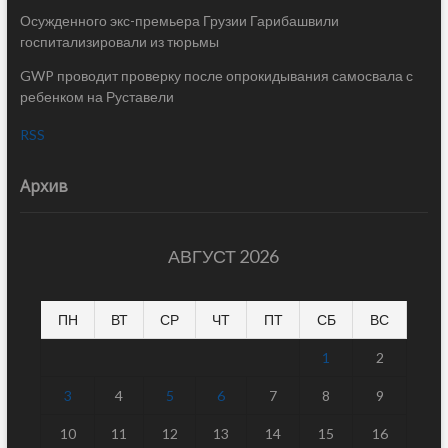
Осужденного экс-премьера Грузии Гарибашвили
госпитализировали из тюрьмы
GWP проводит проверку после опрокидывания самосвала с
ребенком на Руставели
RSS
Архив
АВГУСТ 2026
ПН
ВТ
СР
ЧТ
ПТ
СБ
ВС
1
2
3
4
5
6
7
8
9
10
11
12
13
14
15
16