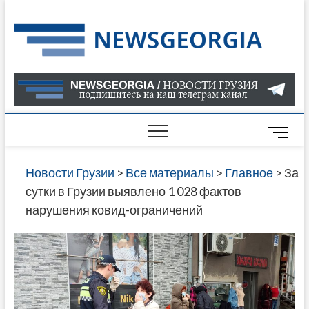
Skip
to
Нов
САМАЯ
content
АКТУАЛ
Гру
ИНФОР
О СОБ
В ГРУЗ
НОВОС
M
ГРУЗИИ
e
ОНЛАЙН
n
Новости Грузии
>
Все материалы
>
Главное
>
За
САЙТЕ 
u
сутки в Грузии выявлено 1 028 фактов
НАЙДЕ
B
нарушения ковид-ограничений
НОВОС
u
ПОЛИТ
t
ЭКОНО
t
КУЛЬТУ
o
СПОРТА
n
МНОГО