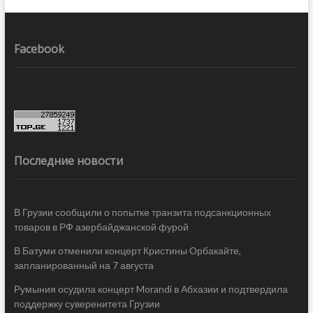
Facebook
Последние новости
В Грузии сообщили о попытке транзита подсанкционных
товаров в РФ азербайджанской фурой
В Батуми отменили концерт Кристины Орбакайте,
запланированный на 7 августа
Румыния осудила концерт Morandi в Абхазии и подтвердила
поддержку суверенитета Грузии