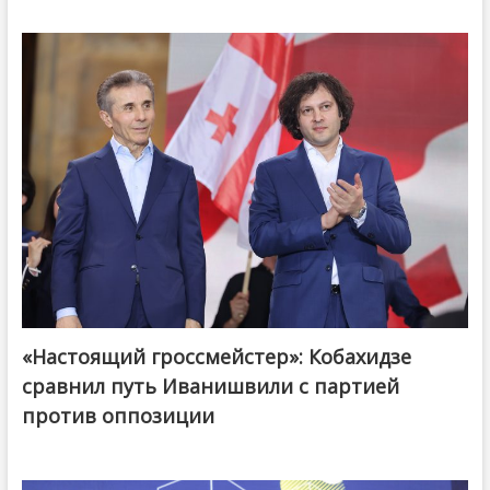
«Настоящий гроссмейстер»: Кобахидзе
@ქართული ოცნება / Georgian Dream
сравнил путь Иванишвили с партией
против оппозиции