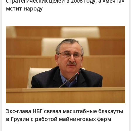
стратегических целей в 2008 году, а «мечта»
мстит народу
Экс-глава НБГ связал масштабные блэкауты
в Грузии с работой майнинговых ферм