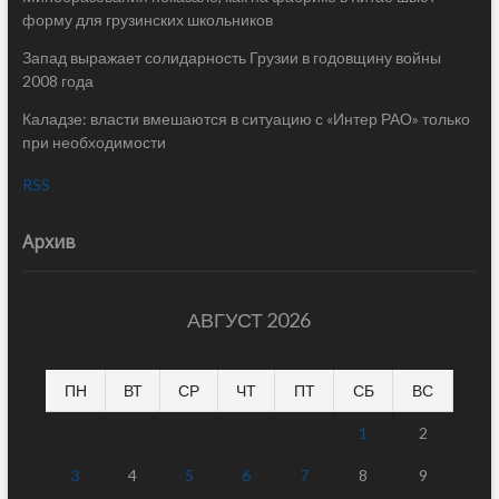
форму для грузинских школьников
Запад выражает солидарность Грузии в годовщину войны
2008 года
Каладзе: власти вмешаются в ситуацию с «Интер РАО» только
при необходимости
RSS
Архив
АВГУСТ 2026
ПН
ВТ
СР
ЧТ
ПТ
СБ
ВС
1
2
3
4
5
6
7
8
9