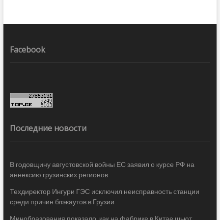
Facebook
Последние новости
В годовщину августовской войны ЕС заявил о курсе РФ на
аннексию грузинских регионов
Техдиректор Ингури ГЭС исключил неисправность станции
среди причин блэкаутов в Грузии
Минобразования показало, как на фабрике в Китае шьют