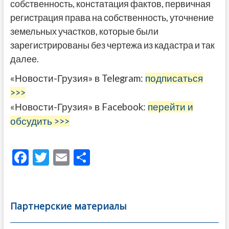
собственность, констатация фактов, первичная
регистрация права на собственность, уточнение
земельных участков, которые были
зарегистрированы без чертежа из кадастра и так
далее.
«Новости-Грузия» в Telegram:
подписаться
>>>
«Новости-Грузия» в Facebook:
перейти и
обсудить >>>
F
T
E
О
ac
w
m
тп
e
itt
ai
р
b
er
l
а
Партнерские материалы
o
в