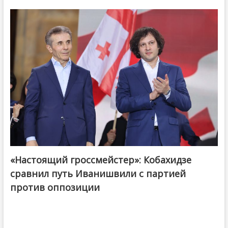
«Настоящий гроссмейстер»: Кобахидзе
@ქართული ოცნება / Georgian Dream
сравнил путь Иванишвили с партией
против оппозиции