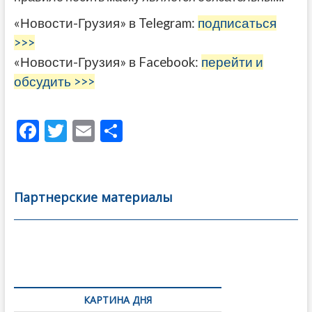
«Новости-Грузия» в Telegram:
подписаться
>>>
«Новости-Грузия» в Facebook:
перейти и
обсудить >>>
F
T
E
О
ac
w
m
тп
e
itt
ai
р
b
er
l
а
Партнерские материалы
o
в
o
и
k
ть
Навигация
по
КАРТИНА ДНЯ
записям