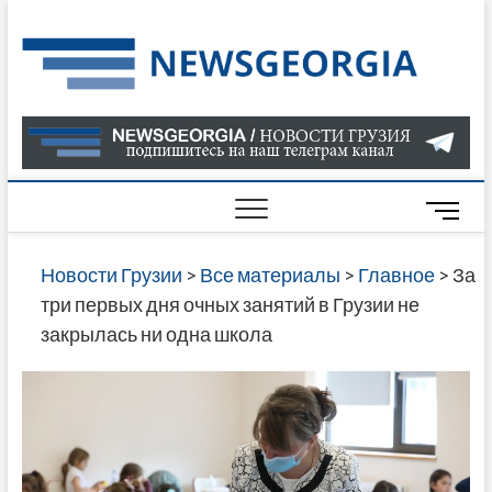
Skip
to
Нов
САМАЯ
content
АКТУАЛ
Гру
ИНФОР
О СОБ
В ГРУЗ
НОВОС
M
ГРУЗИИ
e
ОНЛАЙН
n
Новости Грузии
>
Все материалы
>
Главное
>
За
САЙТЕ 
u
три первых дня очных занятий в Грузии не
НАЙДЕ
B
закрылась ни одна школа
НОВОС
u
ПОЛИТ
t
ЭКОНО
t
КУЛЬТУ
o
СПОРТА
n
МНОГО