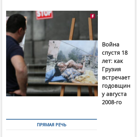
Фотовыставка
на тему
августовской
войны 2008
года в Тбилиси,
август 2018
года. Фото:
Война
Первый канал
спустя 18
лет: как
Грузия
встречает
годовщин
у августа
2008-го
ПРЯМАЯ РЕЧЬ