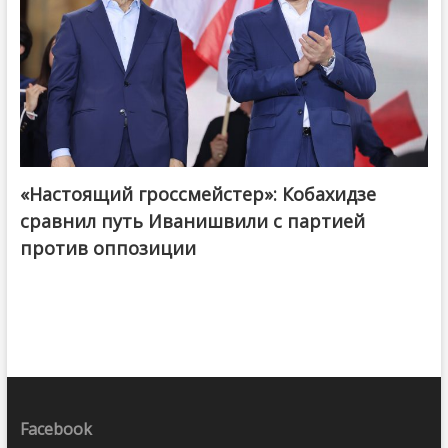
«Настоящий гроссмейстер»: Кобахидзе
@ქართული ოცნება / Georgian Dream
сравнил путь Иванишвили с партией
против оппозиции
Facebook