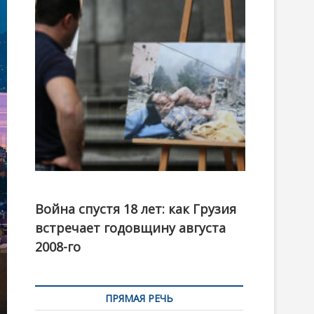
t
o
n
Фотовыставка на тему августовской войны 2008
года в Тбилиси, август 2018 года. Фото: Первый
Война спустя 18 лет: как Грузия
канал
встречает годовщину августа
2008-го
ПРЯМАЯ РЕЧЬ