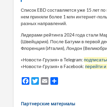
Список EBD составляется уже 15 лет по 
нем приняли более 1 млн интернет-пол
разных направлений.
Лидерами рейтинга 2024 года стали Ма
(Швейцария). После Батуми в первой дес
Флоренция (Италия), Лондон (Великобри
«Новости-Грузия» в Telegram:
подписать
«Новости-Грузия» в Facebook:
перейти и
F
T
E
О
ac
w
m
тп
e
itt
ai
р
b
er
l
а
Партнерские материалы