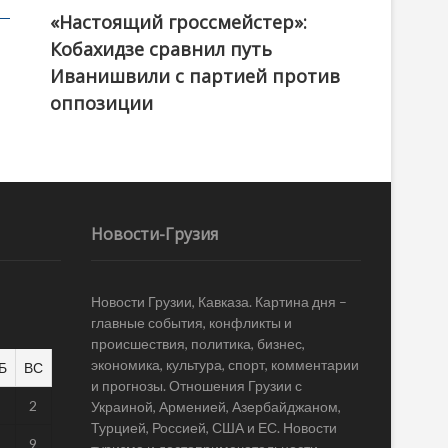
«Настоящий гроссмейстер»:
@ქართული ოცნება / Georgian Dream
Кобахидзе сравнил путь
Иванишвили с партией против
оппозиции
Новости-Грузия
Новости Грузии, Кавказа. Картина дня –
главные события, конфликты и
происшествия, политика, бизнес,
экономика, культура, спорт, комментарии
Б
ВС
и прогнозы. Отношения Грузии с
1
2
Украиной, Арменией, Азербайджаном,
Турцией, Россией, США и ЕС. Новости
8
9