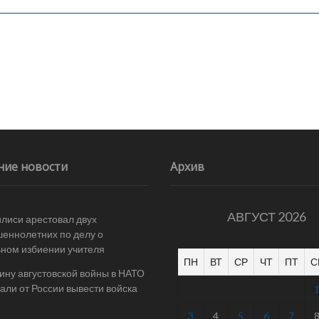
ние новости
Архив
АВГУСТ 2026
илиси арестовал двух
еннолетних по делу о
ном избиении учителя
ПН
ВТ
СР
ЧТ
ПТ
С
ину августовской войны в НАТО
али от России вывести войска
3
4
5
6
7