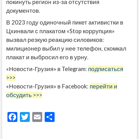
покинуть регион из-за отсутствия
документов.
В 2023 году одиночный пикет активистки в
Цхинвали с плакатом «Stop коррупция»
вызвал резкую реакцию силовиков:
милиционер выбил у нее телефон, скомкал
плакат и выбросил его в урну.
«Новости-Грузия» в Telegram:
подписаться
>>>
«Новости-Грузия» в Facebook:
перейти и
обсудить >>>
F
T
E
О
ac
w
m
тп
e
itt
ai
р