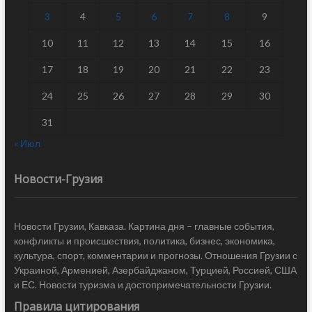
3
4
5
6
7
8
9
10
11
12
13
14
15
16
17
18
19
20
21
22
23
24
25
26
27
28
29
30
31
« Июл
Новости-Грузия
Новости Грузии, Кавказа. Картина дня – главные события,
конфликты и происшествия, политика, бизнес, экономика,
культура, спорт, комментарии и прогнозы. Отношения Грузии с
Украиной, Арменией, Азербайджаном, Турцией, Россией, США
и ЕС. Новости туризма и достопримечательности Грузии.
Правила цитирования