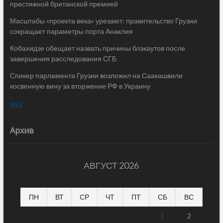
престижной британской премией
Масштабы «проекта века» урезают: правительство Грузии
сокращает параметры порта Анаклия
Кобахидзе обещает назвать причины блэкаутов после
завершения расследования СГБ
Спикер парламента Грузии возложил на Саакашвили
косвенную вину за вторжение РФ в Украину
RSS
Архив
АВГУСТ 2026
ПН
ВТ
СР
ЧТ
ПТ
СБ
ВС
1
2