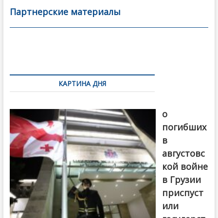
b
er
l
а
Партнерские материалы
o
в
o
и
k
ть
Навигация
по
КАРТИНА ДНЯ
записям
В память
о
погибших
в
августовс
кой войне
в Грузии
приспуст
или