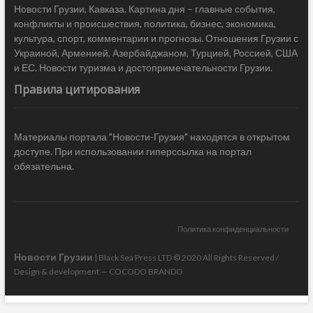
Новости Грузии, Кавказа. Картина дня – главные события,
конфликты и происшествия, политика, бизнес, экономика,
культура, спорт, комментарии и прогнозы. Отношения Грузии с
Украиной, Арменией, Азербайджаном, Турцией, Россией, США
и ЕС. Новости туризма и достопримечательности Грузии.
Правила цитирования
Материалы портала "Новости-Грузия" находятся в открытом
доступе. При использовании гиперссылка на портал
обязательна.
Политика конфиденциальности
Новости Грузии
| Black Sea Press LTD © 2020 All Rights Reserved /
Design & development —
COCODO BRANDO