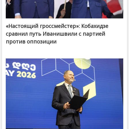
«Настоящий гроссмейстер»: Кобахидзе
@ქართული ოცნება / Georgian Dream
сравнил путь Иванишвили с партией
против оппозиции