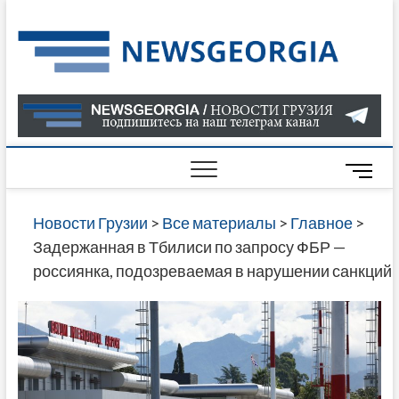
Skip
to
Нов
САМАЯ
content
АКТУАЛ
Гру
ИНФОР
О СОБ
В ГРУЗ
НОВОС
M
ГРУЗИИ
e
ОНЛАЙН
n
Новости Грузии
>
Все материалы
>
Главное
>
САЙТЕ 
u
Задержанная в Тбилиси по запросу ФБР —
НАЙДЕ
B
россиянка, подозреваемая в нарушении санкций
НОВОС
u
ПОЛИТ
t
ЭКОНО
t
КУЛЬТУ
o
СПОРТА
n
МНОГО