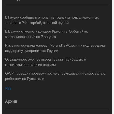
В Грузии сообщили о попытке транзита подсанкционных
товаров в РФ азербайджанской фурой
В Батуми отменили концерт Кристины Орбакайте,
запланированный на 7 августа
Румыния осудила концерт Morandi в Абхазии и подтвердила
поддержку суверенитета Грузии
Осужденного экс-премьера Грузии Гарибашвили
госпитализировали из тюрьмы
GWP проводит проверку после опрокидывания самосвала с
ребенком на Руставели
RSS
Архив