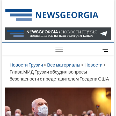
Skip
to
Нов
САМАЯ
content
АКТУАЛ
Гру
ИНФОР
О СОБ
В ГРУЗ
НОВОС
M
ГРУЗИИ
e
ОНЛАЙН
n
Новости Грузии
>
Все материалы
>
Новости
>
САЙТЕ 
u
Глава МИД Грузии обсудил вопросы
НАЙДЕ
B
безопасности с представителем Госдепа США
НОВОС
u
ПОЛИТ
t
ЭКОНО
t
КУЛЬТУ
o
СПОРТА
n
МНОГО