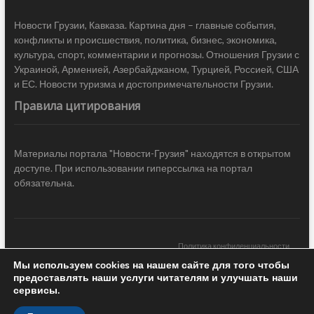
Новости Грузии, Кавказа. Картина дня – главные события,
конфликты и происшествия, политика, бизнес, экономика,
культура, спорт, комментарии и прогнозы. Отношения Грузии с
Украиной, Арменией, Азербайджаном, Турцией, Россией, США
и ЕС. Новости туризма и достопримечательности Грузии.
Правила цитирования
Материалы портала "Новости-Грузия" находятся в открытом
доступе. При использовании гиперссылка на портал
обязательна.
Политика конфиденциальности
Мы используем cookies на нашем сайте для того чтобы
Новости Грузии
| Black Sea Press LTD © 2020 All Rights Reserved /
предоставлять наши услуги читателям и улучшать наши
Design & development —
COCODO BRANDO
сервисы.