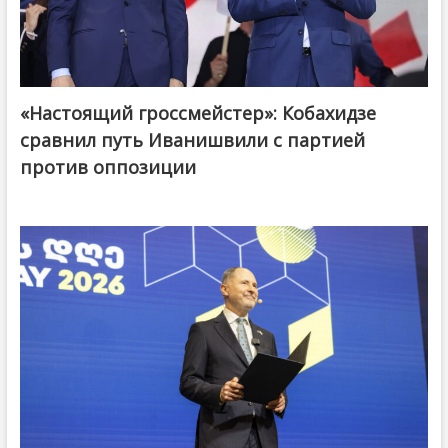
«Настоящий гроссмейстер»: Кобахидзе
@ქართული ოცნება / Georgian Dream
сравнил путь Иванишвили с партией
против оппозиции