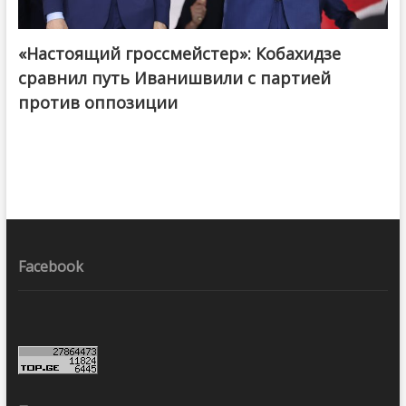
«Настоящий гроссмейстер»: Кобахидзе
@ქართული ოცნება / Georgian Dream
сравнил путь Иванишвили с партией
против оппозиции
Facebook