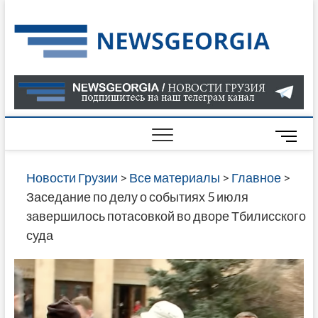
Skip
to
Нов
САМАЯ
content
АКТУАЛ
Гру
ИНФОР
О СОБ
В ГРУЗ
НОВОС
M
ГРУЗИИ
e
ОНЛАЙН
n
Новости Грузии
>
Все материалы
>
Главное
>
САЙТЕ 
u
Заседание по делу о событиях 5 июля
НАЙДЕ
B
завершилось потасовкой во дворе Тбилисского
НОВОС
u
суда
ПОЛИТ
t
ЭКОНО
t
КУЛЬТУ
o
СПОРТА
n
МНОГО