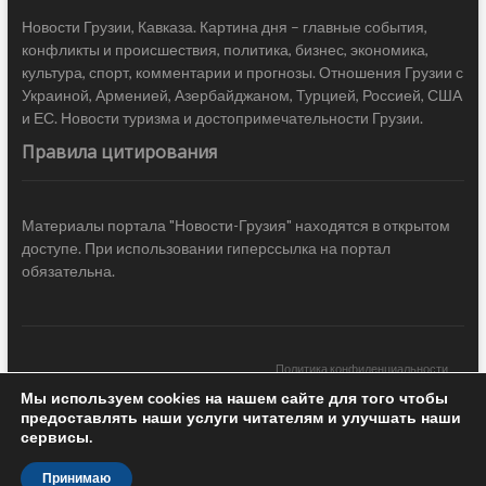
Новости Грузии, Кавказа. Картина дня – главные события,
конфликты и происшествия, политика, бизнес, экономика,
культура, спорт, комментарии и прогнозы. Отношения Грузии с
Украиной, Арменией, Азербайджаном, Турцией, Россией, США
и ЕС. Новости туризма и достопримечательности Грузии.
Правила цитирования
Материалы портала "Новости-Грузия" находятся в открытом
доступе. При использовании гиперссылка на портал
обязательна.
Политика конфиденциальности
Мы используем cookies на нашем сайте для того чтобы
Новости Грузии
| Black Sea Press LTD © 2020 All Rights Reserved /
предоставлять наши услуги читателям и улучшать наши
Design & development —
COCODO BRANDO
сервисы.
Принимаю