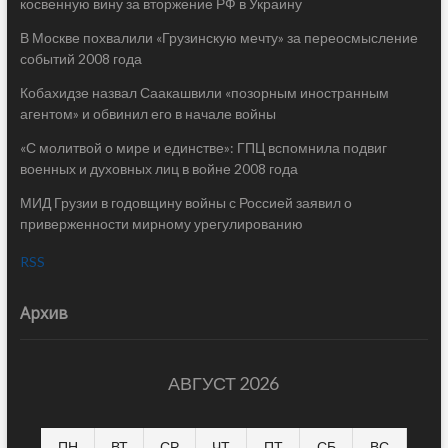
косвенную вину за вторжение РФ в Украину
В Москве похвалили «Грузинскую мечту» за переосмысление
событий 2008 года
Кобахидзе назвал Саакашвили «позорным иностранным
агентом» и обвинил его в начале войны
«С молитвой о мире и единстве»: ГПЦ вспомнила подвиг
военных и духовных лиц в войне 2008 года
МИД Грузии в годовщину войны с Россией заявил о
приверженности мирному урегулированию
RSS
Архив
АВГУСТ 2026
ПН
ВТ
СР
ЧТ
ПТ
СБ
ВС