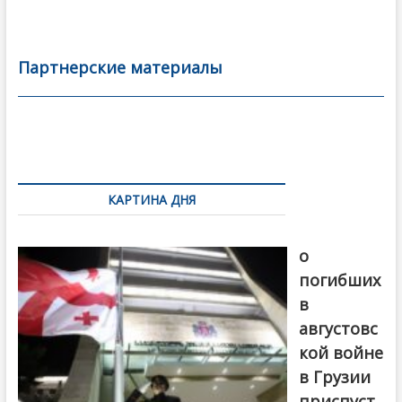
ac
w
m
тп
e
itt
ai
р
b
er
l
а
Партнерские материалы
o
в
o
и
k
ть
Навигация
по
КАРТИНА ДНЯ
записям
В память
о
погибших
в
августовс
кой войне
в Грузии
приспуст