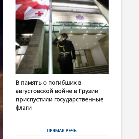
t
o
n
В память о погибших в
августовской войне в Грузии
приспустили государственные
флаги
ПРЯМАЯ РЕЧЬ