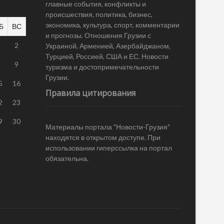
главные события, конфликты и
происшествия, политика, бизнес,
экономика, культура, спорт, комментарии
Б
ВС
и прогнозы. Отношения Грузии с
1
2
Украиной, Арменией, Азербайджаном,
Турцией, Россией, США и ЕС. Новости
8
9
туризма и достопримечательности
Грузии.
5
16
Правила цитирования
2
23
9
30
Материалы портала "Новости-Грузия"
находятся в открытом доступе. При
использовании гиперссылка на портал
обязательна.