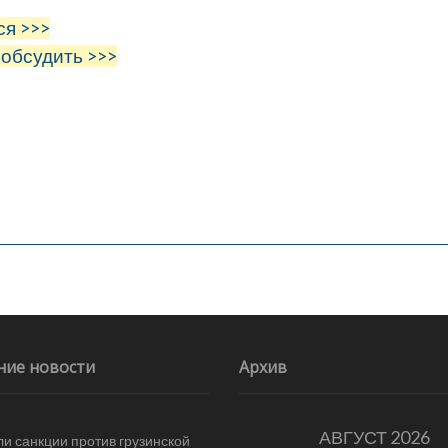
ся >>>
 обсудить >>>
ние новости
Архив
АВГУСТ 2026
и санкции против грузинской