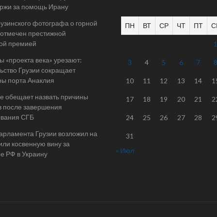
ржи за помощь Ирану
рузинского фотографа о горной
ПН
ВТ
СР
ЧТ
ПТ
С
отмечен престижной
ой премией
 «проекта века» урезают:
3
4
5
6
7
ьство Грузии сокращает
ы порта Анаклия
10
11
12
13
14
1
е обещает назвать причины
17
18
19
20
21
2
в после завершения
ования СГБ
24
25
26
27
28
2
арламента Грузии возложил на
31
ли косвенную вину за
« Июл
е РФ в Украину