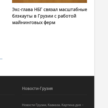
Экс-глава НБГ связал масштабные
блэкауты в Грузии с работой
майнинговых ферм
Новости-Грузия
Новости Грузии, Кавказа. Картина дня –