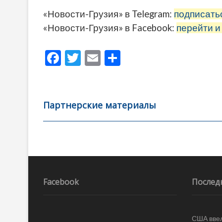
«Новости-Грузия» в Telegram:
подписать
«Новости-Грузия» в Facebook:
перейти и
F
T
E
О
ac
w
m
тп
e
itt
ai
р
b
er
l
а
Партнерские материалы
o
в
o
и
k
ть
Навигация
по
записям
Facebook
Послед
США ввел