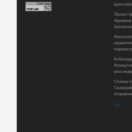
криптоби
Проект г
Аджарии 
британск
Масштабы
правител
параметр
Кобахидз
блэкауто
расслед
Спикер п
Саакашви
вторжени
RSS