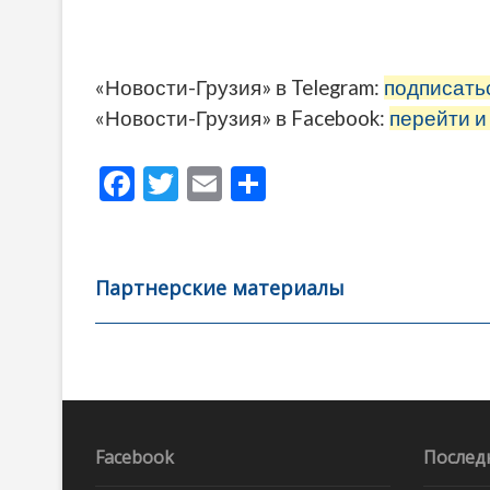
«Новости-Грузия» в Telegram:
подписать
«Новости-Грузия» в Facebook:
перейти и
F
T
E
О
ac
w
m
тп
e
itt
ai
р
b
er
l
а
Партнерские материалы
o
в
o
и
k
ть
Навигация
по
записям
Facebook
Послед