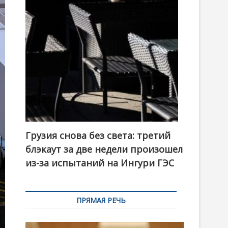
t
o
n
Грузия снова без света: третий
блэкаут за две недели произошел
из-за испытаний на Ингури ГЭС
ПРЯМАЯ РЕЧЬ