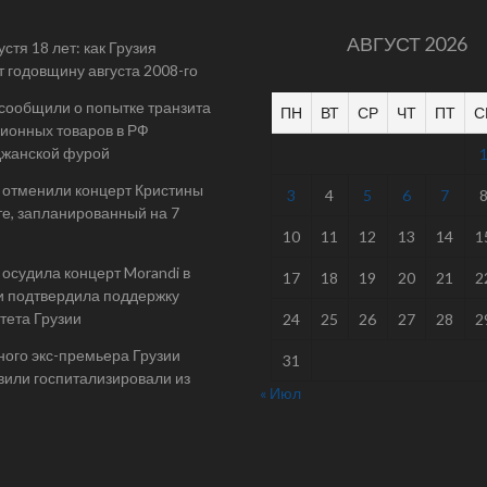
АВГУСТ 2026
стя 18 лет: как Грузия
т годовщину августа 2008-го
 сообщили о попытке транзита
ПН
ВТ
СР
ЧТ
ПТ
С
ионных товаров в РФ
джанской фурой
 отменили концерт Кристины
3
4
5
6
7
е, запланированный на 7
10
11
12
13
14
1
осудила концерт Morandi в
17
18
19
20
21
2
и подтвердила поддержку
тета Грузии
24
25
26
27
28
2
ого экс-премьера Грузии
31
или госпитализировали из
« Июл