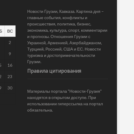
Новости Грузии, Кавказа. Картина дня –
главные события, конфликты и
происшествия, политика, бизнес,
экономика, культура, спорт, комментарии
Б
ВС
и прогнозы. Отношения Грузии с
1
2
Украиной, Арменией, Азербайджаном,
Турцией, Россией, США и ЕС. Новости
8
9
туризма и достопримечательности
Грузии.
5
16
Правила цитирования
2
23
9
30
Материалы портала "Новости-Грузия"
находятся в открытом доступе. При
использовании гиперссылка на портал
обязательна.