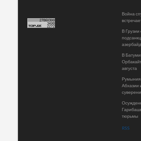
Война спу
встречае
В Грузии
подсанкц
азербай
В Батуми
Орбакайт
августа
Румыния 
Абхазии 
суверени
Осужденн
Гарибашв
тюрьмы
RSS