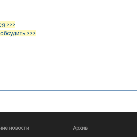
ся >>>
 обсудить >>>
ние новости
Архив