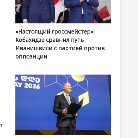
«Настоящий гроссмейстер»:
@ქართული ოცნება / Georgian Dream
Кобахидзе сравнил путь
Иванишвили с партией против
оппозиции
т