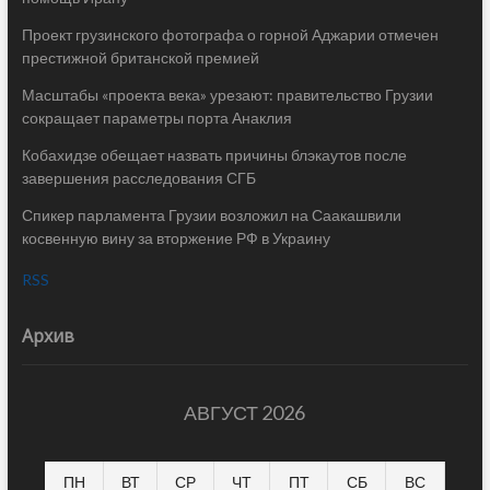
Проект грузинского фотографа о горной Аджарии отмечен
престижной британской премией
Масштабы «проекта века» урезают: правительство Грузии
сокращает параметры порта Анаклия
Кобахидзе обещает назвать причины блэкаутов после
завершения расследования СГБ
Спикер парламента Грузии возложил на Саакашвили
косвенную вину за вторжение РФ в Украину
RSS
Архив
АВГУСТ 2026
ПН
ВТ
СР
ЧТ
ПТ
СБ
ВС