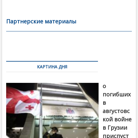
ac
w
m
тп
e
itt
ai
р
b
er
l
а
Партнерские материалы
o
в
o
и
k
ть
Навигация
по
КАРТИНА ДНЯ
записям
В память
о
погибших
в
августовс
кой войне
в Грузии
приспуст