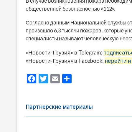
В случае возникновения пожара необходи
общественной безопасностью «112».
Согласно данным Национальной службы стат
произошло 6,3 тысячи пожаров, которые ун
специалисты называют человеческую неос
«Новости-Грузия» в Telegram:
подписать
«Новости-Грузия» в Facebook:
перейти и
F
T
E
О
ac
w
m
тп
e
itt
ai
р
b
er
l
а
Партнерские материалы
o
в
o
и