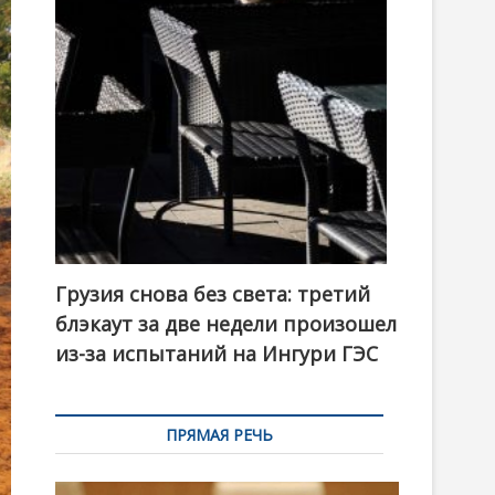
t
o
n
Грузия снова без света: третий
блэкаут за две недели произошел
из-за испытаний на Ингури ГЭС
ПРЯМАЯ РЕЧЬ