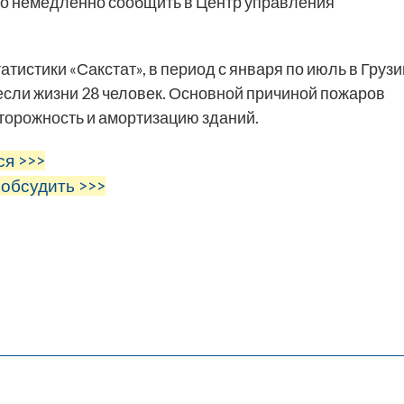
мо немедленно сообщить в Центр управления
истики «Сакстат», в период с января по июль в Грузи
если жизни 28 человек. Основной причиной пожаров
торожность и амортизацию зданий.
ся >>>
 обсудить >>>