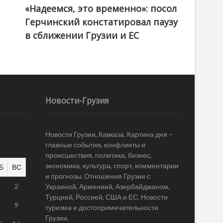
«Надеемся, это временно»: посол
Герчинский констатировал паузу
в сближении Грузии и ЕС
Новости-Грузия
Новости Грузии, Кавказа. Картина дня –
главные события, конфликты и
происшествия, политика, бизнес,
экономика, культура, спорт, комментарии
Б
ВС
и прогнозы. Отношения Грузии с
1
2
Украиной, Арменией, Азербайджаном,
Турцией, Россией, США и ЕС. Новости
8
9
туризма и достопримечательности
Грузии.