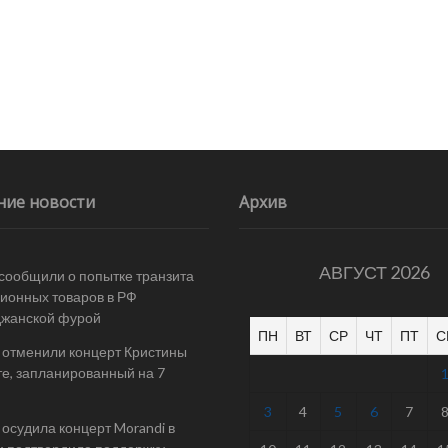
ние новости
Архив
АВГУСТ 2026
 сообщили о попытке транзита
ионных товаров в РФ
джанской фурой
ПН
ВТ
СР
ЧТ
ПТ
С
 отменили концерт Кристины
е, запланированный на 7
3
4
5
6
7
осудила концерт Morandi в