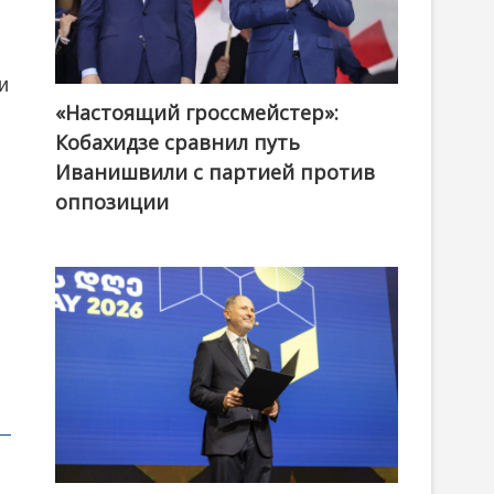
и
«Настоящий гроссмейстер»:
@ქართული ოცნება / Georgian Dream
Кобахидзе сравнил путь
Иванишвили с партией против
оппозиции