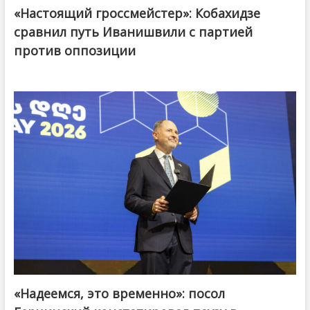
«Настоящий гроссмейстер»: Кобахидзе
@ქართული ოცნება / Georgian Dream
сравнил путь Иванишвили с партией
против оппозиции
«Надеемся, это временно»: посол