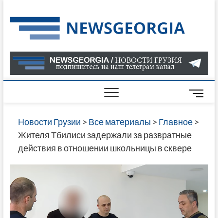
Skip
to
Нов
САМАЯ
content
АКТУАЛ
Гру
ИНФОР
О СОБ
В ГРУЗ
НОВОС
M
ГРУЗИИ
e
ОНЛАЙН
n
Новости Грузии
>
Все материалы
>
Главное
>
САЙТЕ 
u
Жителя Тбилиси задержали за развратные
НАЙДЕ
B
действия в отношении школьницы в сквере
НОВОС
u
ПОЛИТ
t
ЭКОНО
t
КУЛЬТУ
o
СПОРТА
n
МНОГО