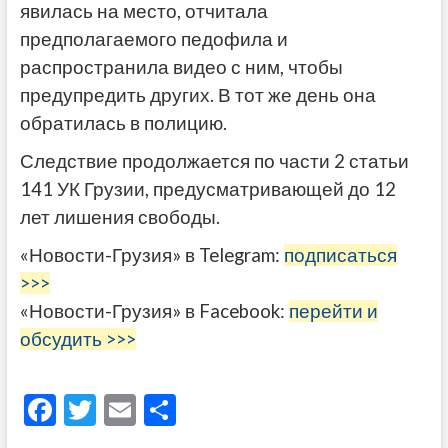
явилась на место, отчитала
предполагаемого педофила и
распространила видео с ним, чтобы
предупредить других. В тот же день она
обратилась в полицию.
Следствие продолжается по части 2 статьи
141 УК Грузии, предусматривающей до 12
лет лишения свободы.
«Новости-Грузия» в Telegram:
подписаться
>>>
«Новости-Грузия» в Facebook:
перейти и
обсудить >>>
F
T
E
О
ac
w
m
тп