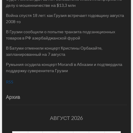
делу о мошенничестве на $13,3 млн
Война спустя 18 лет: как Грузия встречает годовщину августа
2008-го
В Грузии сообщили о попытке транзита подсанкционных
товаров в РФ азербайджанской фурой
В Батуми отменили концерт Кристины Орбакайте,
запланированный на 7 августа
Румыния осудила концерт Morandi в Абхазии и подтвердила
поддержку суверенитета Грузии
RSS
Архив
АВГУСТ 2026