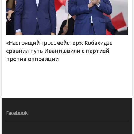
«Настоящий гроссмейстер»: Кобахидзе
@ქართული ოცნება / Georgian Dream
сравнил путь Иванишвили с партией
против оппозиции
Facebook