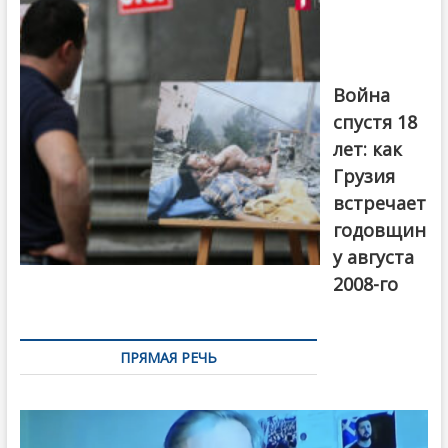
августовской
войны 2008
года в Тбилиси,
август 2018
года. Фото:
Война
Первый канал
спустя 18
лет: как
Грузия
встречает
годовщин
у августа
2008-го
ПРЯМАЯ РЕЧЬ