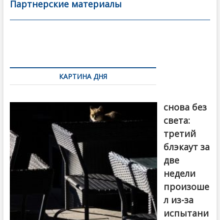
b
er
l
а
Партнерские материалы
o
в
o
и
k
ть
Навигация
по
КАРТИНА ДНЯ
записям
Грузия
снова без
света:
третий
блэкаут за
две
недели
произоше
л из-за
испытани