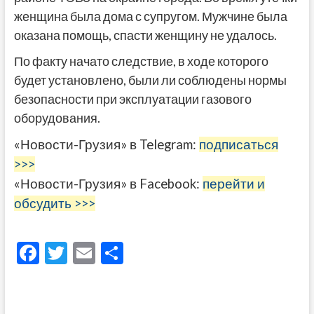
женщина была дома с супругом. Мужчине была
оказана помощь, спасти женщину не удалось.
По факту начато следствие, в ходе которого
будет установлено, были ли соблюдены нормы
безопасности при эксплуатации газового
оборудования.
«Новости-Грузия» в Telegram:
подписаться
>>>
«Новости-Грузия» в Facebook:
перейти и
обсудить >>>
F
T
E
О
ac
w
m
тп
e
itt
ai
р