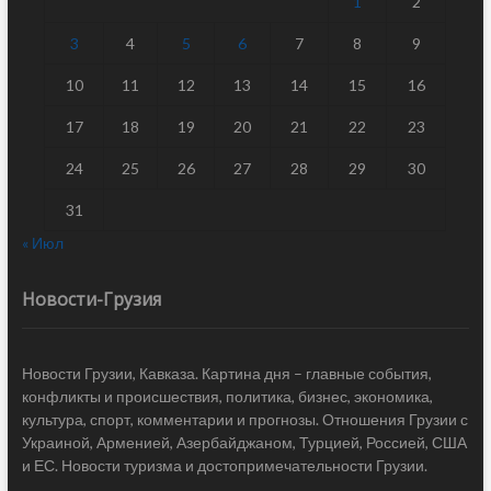
1
2
3
4
5
6
7
8
9
10
11
12
13
14
15
16
17
18
19
20
21
22
23
24
25
26
27
28
29
30
31
« Июл
Новости-Грузия
Новости Грузии, Кавказа. Картина дня – главные события,
конфликты и происшествия, политика, бизнес, экономика,
культура, спорт, комментарии и прогнозы. Отношения Грузии с
Украиной, Арменией, Азербайджаном, Турцией, Россией, США
и ЕС. Новости туризма и достопримечательности Грузии.