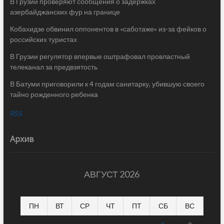
В Грузии проверяют сообщения о задержках
азербайджанских фур на границе
Кобахидзе обвинил оппонентов в «саботаже» из-за фейков о
российских туристах
В Грузии регулятор впервые оштрафовал провластный
телеканал за предвзятость
В Батуми приговорили к 4 годам санитарку, убившую своего
тайно рожденного ребенка
RSS
Архив
АВГУСТ 2026
ПН
ВТ
СР
ЧТ
ПТ
СБ
ВС