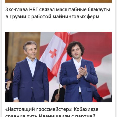
Экс-глава НБГ связал масштабные блэкауты
в Грузии с работой майнинговых ферм
«Настоящий гроссмейстер»: Кобахидзе
@ქართული ოცნება / Georgian Dream
сравнил путь Иванишвили с партией