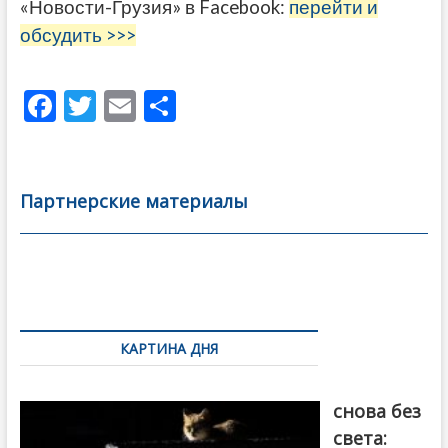
«Новости-Грузия» в Facebook:
перейти и
обсудить >>>
F
T
E
О
ac
w
m
тп
e
itt
ai
р
b
er
l
а
Партнерские материалы
o
в
o
и
k
ть
Навигация
по
КАРТИНА ДНЯ
записям
Грузия
снова без
света: