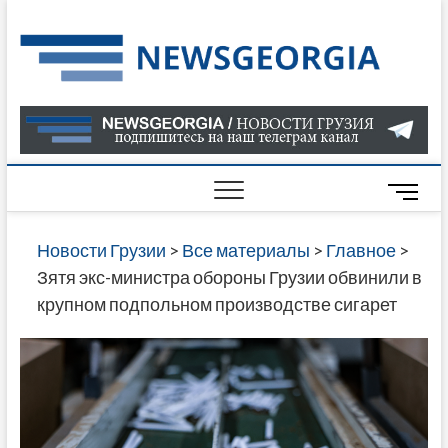
Skip
to
Нов
САМАЯ
content
АКТУАЛ
Гру
ИНФОР
О СОБ
В ГРУЗ
НОВОС
M
ГРУЗИИ
e
ОНЛАЙН
n
Новости Грузии
>
Все материалы
>
Главное
>
САЙТЕ 
u
Зятя экс-министра обороны Грузии обвинили в
НАЙДЕ
B
крупном подпольном производстве сигарет
НОВОС
u
ПОЛИТ
t
ЭКОНО
t
КУЛЬТУ
o
СПОРТА
n
МНОГО