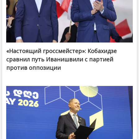
«Настоящий гроссмейстер»: Кобахидзе
@ქართული ოცნება / Georgian Dream
сравнил путь Иванишвили с партией
против оппозиции