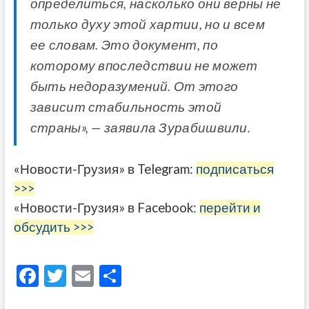
определиться, насколько они верны не
только духу этой хартии, но и всем
ее словам. Это документ, по
которому впоследствии не может
быть недоразумений. От этого
зависит стабильность этой
страны», — заявила Зурабишвили.
«Новости-Грузия» в Telegram:
подписаться
>>>
«Новости-Грузия» в Facebook:
перейти и
обсудить >>>
F
T
E
О
ac
w
m
тп