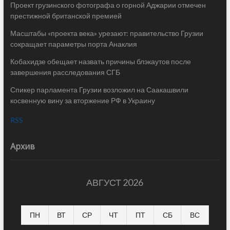
Проект грузинского фотографа о горной Аджарии отмечен
престижной британской премией
Масштабы «проекта века» урезают: правительство Грузии
сокращает параметры порта Анаклия
Кобахидзе обещает назвать причины блэкаутов после
завершения расследования СГБ
Спикер парламента Грузии возложил на Саакашвили
косвенную вину за вторжение РФ в Украину
RSS
Архив
АВГУСТ 2026
ПН
ВТ
СР
ЧТ
ПТ
СБ
ВС