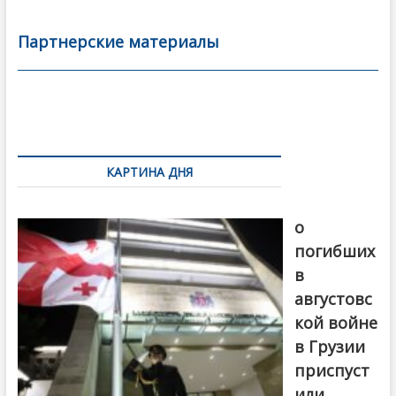
e
itt
ai
р
b
er
l
а
Партнерские материалы
o
в
o
и
k
ть
Навигация
по
КАРТИНА ДНЯ
записям
В память
о
погибших
в
августовс
кой войне
в Грузии
приспуст
или