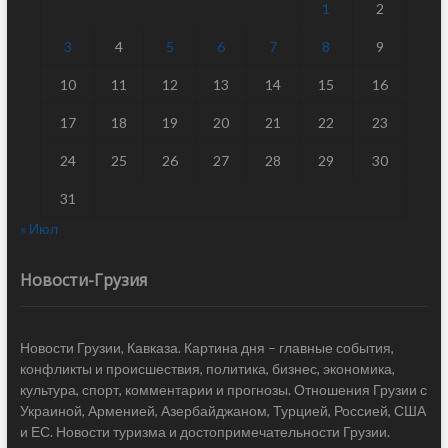
1
2
3
4
5
6
7
8
9
10
11
12
13
14
15
16
17
18
19
20
21
22
23
24
25
26
27
28
29
30
31
« Июл
Новости-Грузия
Новости Грузии, Кавказа. Картина дня – главные события,
конфликты и происшествия, политика, бизнес, экономика,
культура, спорт, комментарии и прогнозы. Отношения Грузии с
Украиной, Арменией, Азербайджаном, Турцией, Россией, США
и ЕС. Новости туризма и достопримечательности Грузии.