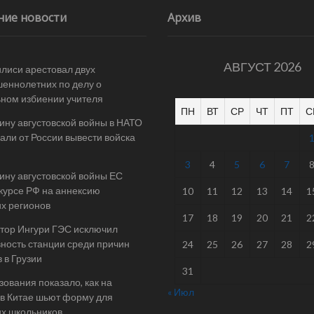
ние новости
Архив
АВГУСТ 2026
илиси арестовал двух
еннолетних по делу о
ном избиении учителя
ПН
ВТ
СР
ЧТ
ПТ
С
ину августовской войны в НАТО
али от России вывести войска
3
4
5
6
7
ину августовской войны ЕС
 курсе РФ на аннексию
10
11
12
13
14
1
их регионов
17
18
19
20
21
2
тор Ингури ГЭС исключил
ность станции среди причин
24
25
26
27
28
2
 в Грузии
31
ования показало, как на
« Июл
в Китае шьют форму для
их школьников