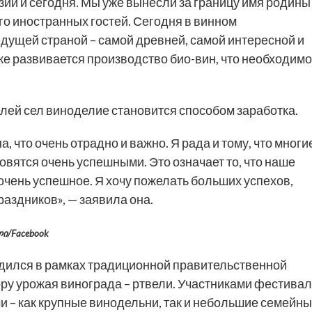
зии и сегодня. Мы уже вынесли за границу имя родины
ого иностранных гостей. Сегодня в винном
едущей страной – самой древней, самой интересной и
же развивается производство био-вин, что необходимо
елей сел виноделие становится способом заработка.
 что очень отрадно и важно. Я рада и тому, что многи
овятся очень успешными. Это означает то, что наше
очень успешное. Я хочу пожелать больших успехов,
раздников», — заявила она.
ლი/Facebook
оводился в рамках традиционной правительственной
ру урожая винограда – ртвели. Участниками фестива
чи – как крупные винодельни, так и небольшие семейн