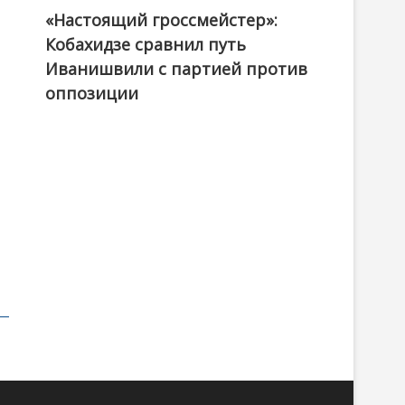
«Настоящий гроссмейстер»:
@ქართული ოცნება / Georgian Dream
Кобахидзе сравнил путь
Иванишвили с партией против
оппозиции