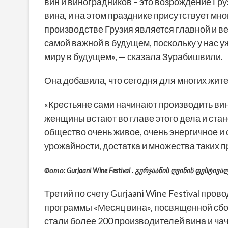
вин и виноградников – это возрождение Гру
вина, и на этом празднике присутствует мн
производстве Грузия является главной и в
самой важной в будущем, поскольку у нас у
миру в будущем», — сказала Зурабишвили.
Она добавила, что сегодня для многих жит
«Крестьяне сами начинают производить вина,
женщины встают во главе этого дела и стан
общество очень живое, очень энергичное и 
урожайности, достатка и множества таких п
Фото: Gurjaani Wine Festival . გურჯაანის ღვინის ფესტივა
Третий по счету Gurjaani Wine Festival пр
программы «Месяц вина», посвященной сбо
стали более 200 производителей вина и ча