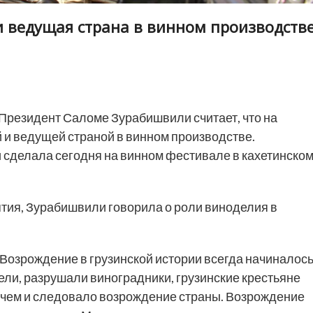
и ведущая страна в винном производств
Президент Саломе Зурабишвили считает, что на
 и ведущей страной в винном производстве.
сделала сегодня на винном фестивале в кахетинско
тия, Зурабишвили говорила о роли виноделия в
 Возрождение в грузинской истории всегда начиналос
ели, разрушали виноградники, грузинские крестьяне
за чем и следовало возрождение страны. Возрождение