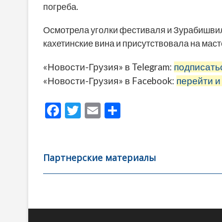
погреба.
Осмотрела уголки фестиваля и Зурабишви
кахетинские вина и присутствовала на мас
«Новости-Грузия» в Telegram:
подписать
«Новости-Грузия» в Facebook:
перейти и
F
T
E
О
ac
w
m
тп
e
itt
ai
р
b
er
l
а
Партнерские материалы
o
в
o
и
k
ть
Навигация
по