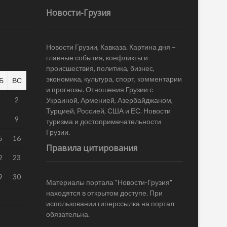
Новости-Грузия
Новости Грузии, Кавказа. Картина дня –
главные события, конфликты и
происшествия, политика, бизнес,
экономика, культура, спорт, комментарии
Б
ВС
и прогнозы. Отношения Грузии с
1
2
Украиной, Арменией, Азербайджаном,
Турцией, Россией, США и ЕС. Новости
8
9
туризма и достопримечательности
Грузии.
5
16
Правила цитирования
2
23
9
30
Материалы портала "Новости-Грузия"
находятся в открытом доступе. При
использовании гиперссылка на портал
обязательна.