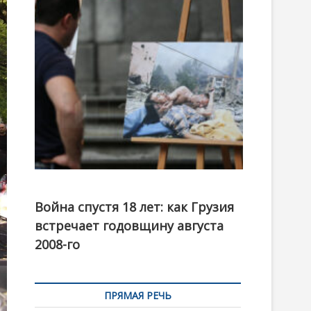
t
o
n
Фотовыставка на тему августовской войны 2008
года в Тбилиси, август 2018 года. Фото: Первый
Война спустя 18 лет: как Грузия
канал
встречает годовщину августа
2008-го
ПРЯМАЯ РЕЧЬ