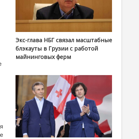
Экс-глава НБГ связал масштабные
блэкауты в Грузии с работой
майнинговых ферм
е
ля
ые