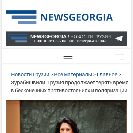
Skip
to
Нов
САМАЯ
content
АКТУАЛ
Гру
ИНФОР
О СОБ
В ГРУЗ
НОВОС
M
ГРУЗИИ
e
ОНЛАЙН
n
Новости Грузии
>
Все материалы
>
Главное
>
САЙТЕ 
u
Зурабишвили: Грузия продолжает терять время
НАЙДЕ
B
в бесконечных противостояниях и поляризации
НОВОС
u
ПОЛИТ
t
ЭКОНО
t
КУЛЬТУ
o
СПОРТА
n
МНОГО