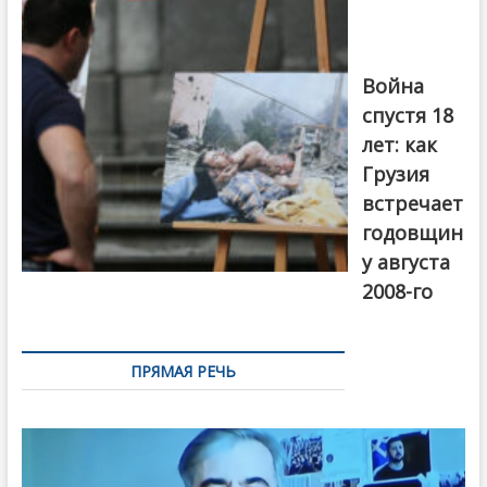
войны 2008
года в Тбилиси,
август 2018
года. Фото:
Война
Первый канал
спустя 18
лет: как
Грузия
встречает
годовщин
у августа
2008-го
ПРЯМАЯ РЕЧЬ