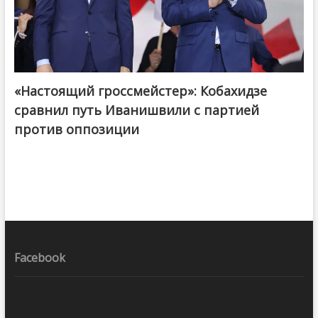
«Настоящий гроссмейстер»: Кобахидзе
@ქართული ოცნება / Georgian Dream
сравнил путь Иванишвили с партией
против оппозиции
Facebook