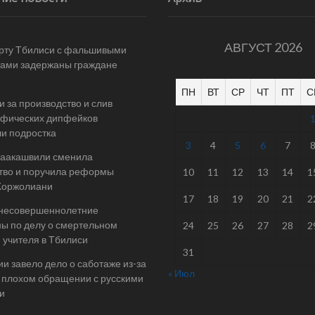
АВГУСТ 2026
рту Тбилиси с фальшивыми
ами задержаны граждане
ПН
ВТ
СР
ЧТ
ПТ
С
и за производство и слив
афических дипфейков
и подростка
3
4
5
6
7
Саакашвили сменила
тво и поручила реформы
10
11
12
13
14
1
Жоржолиани
17
18
19
20
21
2
 несовершеннолетние
ы по делу о смертельном
24
25
26
27
28
2
 учителя в Тбилиси
31
ии завело дело о саботаже из-за
« Июл
 плохом обращении с русскими
и