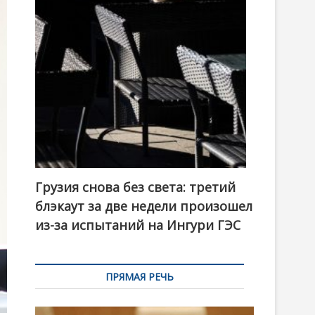
t
o
n
Грузия снова без света: третий
блэкаут за две недели произошел
из-за испытаний на Ингури ГЭС
ПРЯМАЯ РЕЧЬ