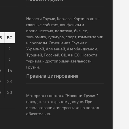
Новости Грузии, Кавказа. Картина дня –
главные события, конфликты и
происшествия, политика, бизнес,
экономика, культура, спорт, комментарии
Б
ВС
и прогнозы. Отношения Грузии с
1
2
Украиной, Арменией, Азербайджаном,
Турцией, Россией, США и ЕС. Новости
8
9
туризма и достопримечательности
Грузии.
5
16
Правила цитирования
2
23
9
30
Материалы портала "Новости-Грузия"
находятся в открытом доступе. При
использовании гиперссылка на портал
обязательна.