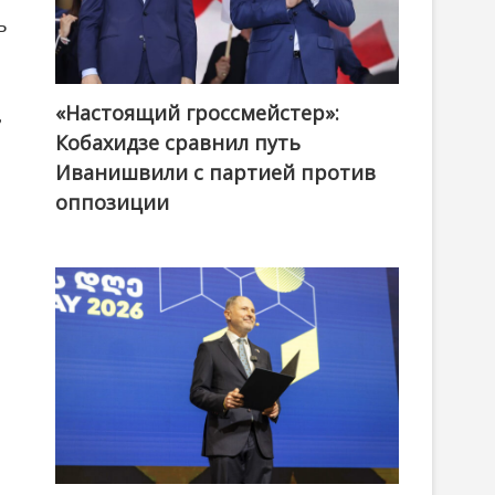
ь
«Настоящий гроссмейстер»:
@ქართული ოცნება / Georgian Dream
,
Кобахидзе сравнил путь
Иванишвили с партией против
оппозиции