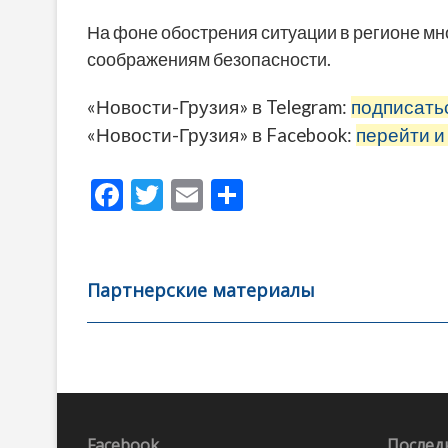
На фоне обострения ситуации в регионе мн
соображениям безопасности.
«Новости-Грузия» в Telegram:
подписать
«Новости-Грузия» в Facebook:
перейти и
F
T
E
О
ac
w
m
тп
e
itt
ai
р
b
er
l
а
Партнерские материалы
o
в
o
и
k
ть
Навигация
по
Facebook
Послед