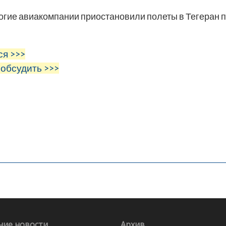
огие авиакомпании приостановили полеты в Тегеран 
ся >>>
 обсудить >>>
ние новости
Архив