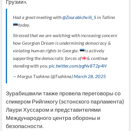
Грузии».
Had a great meeting with
@Zourabichvili_S
in Tallinn
today.
Stressed that we are watching with increasing concern
how Georgian Dream is undermining democracy &
violating human rights in Georgia.
is actively
supporting the democratic forces of
& continue
standing with you.
pic.twitter.com/pgNv8T2p4H
— Margus Tsahkna (@Tsahkna)
March 28, 2025
Зурабишвили также провела переговоры со
спикером Рийгикогу (эстонского парламента)
Лаури Хуссаром и представителями
Международного центра обороны и
безопасности.