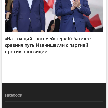
«Настоящий гроссмейстер»: Кобахидзе
@ქართული ოცნება / Georgian Dream
сравнил путь Иванишвили с партией
против оппозиции
Facebook