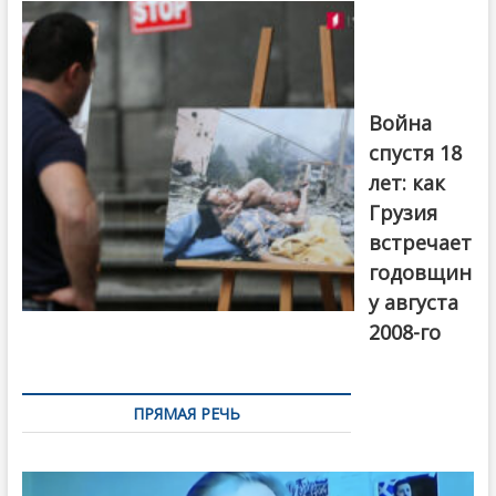
на тему
августовской
войны 2008
года в Тбилиси,
август 2018
года. Фото:
Война
Первый канал
спустя 18
лет: как
Грузия
встречает
годовщин
у августа
2008-го
ПРЯМАЯ РЕЧЬ