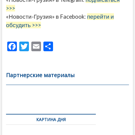
>>>
«Новости-Грузия» в Facebook:
перейти и
обсудить >>>
F
T
E
О
ac
w
m
тп
e
itt
ai
р
b
er
l
а
Партнерские материалы
o
в
o
и
k
ть
Навигация
по
КАРТИНА ДНЯ
записям
Фотовыставка