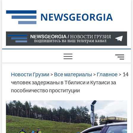
Skip
to
Нов
САМАЯ
content
АКТУАЛ
Гру
ИНФОР
О СОБ
В ГРУЗ
НОВОС
M
ГРУЗИИ
e
ОНЛАЙН
n
Новости Грузии
>
Все материалы
>
Главное
>
14
САЙТЕ 
u
человек задержаны в Тбилиси и Кутаиси за
НАЙДЕ
B
пособничество проституции
НОВОС
u
ПОЛИТ
t
ЭКОНО
t
КУЛЬТУ
o
СПОРТА
n
МНОГО