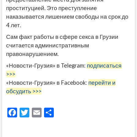
проституцией. Это преступление
наказывается лишением свободы на срок до
4 лет.
Сам факт работы в сфере секса в Грузии
считается административным
правонарушением.
«Новости-Грузия» в Telegram:
подписаться
>>>
«Новости-Грузия» в Facebook:
перейти и
обсудить >>>
F
T
E
О
ac
w
m
тп
e
itt
ai
р