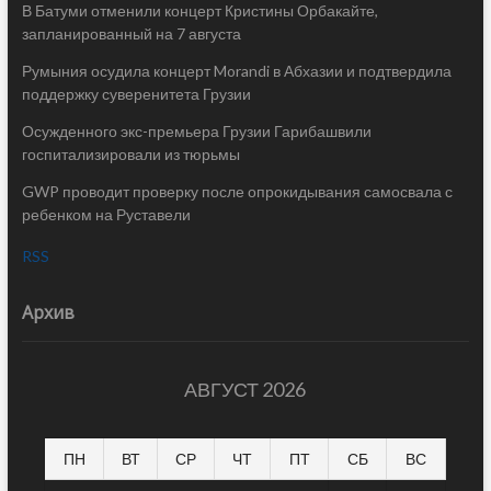
В Батуми отменили концерт Кристины Орбакайте,
запланированный на 7 августа
Румыния осудила концерт Morandi в Абхазии и подтвердила
поддержку суверенитета Грузии
Осужденного экс-премьера Грузии Гарибашвили
госпитализировали из тюрьмы
GWP проводит проверку после опрокидывания самосвала с
ребенком на Руставели
RSS
Архив
АВГУСТ 2026
ПН
ВТ
СР
ЧТ
ПТ
СБ
ВС