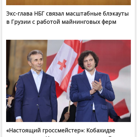
Экс-глава НБГ связал масштабные блэкауты
в Грузии с работой майнинговых ферм
«Настоящий гроссмейстер»: Кобахидзе
@ქართული ოცნება / Georgian Dream