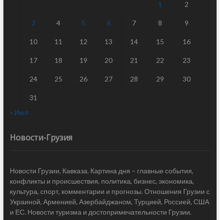
1
2
3
4
5
6
7
8
9
10
11
12
13
14
15
16
17
18
19
20
21
22
23
24
25
26
27
28
29
30
31
« Июл
Новости-Грузия
Новости Грузии, Кавказа. Картина дня – главные события,
конфликты и происшествия, политика, бизнес, экономика,
культура, спорт, комментарии и прогнозы. Отношения Грузии с
Украиной, Арменией, Азербайджаном, Турцией, Россией, США
и ЕС. Новости туризма и достопримечательности Грузии.