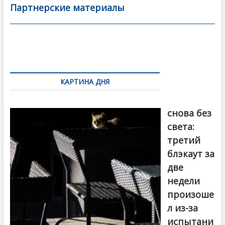
b
er
l
а
Партнерские материалы
o
в
o
и
k
ть
Навигация
по
КАРТИНА ДНЯ
записям
Грузия
снова без
света:
третий
блэкаут за
две
недели
произоше
л из-за
испытани