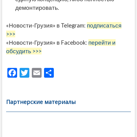
демонтировать.
«Новости-Грузия» в Telegram:
подписаться
>>>
«Новости-Грузия» в Facebook:
перейти и
обсудить >>>
F
T
E
О
ac
w
m
тп
e
itt
ai
р
b
er
l
а
Партнерские материалы
o
в
o
и
k
ть
Навигация