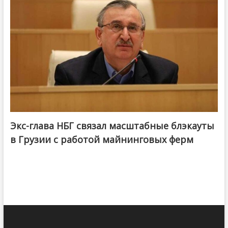
Экс-глава НБГ связал масштабные блэкауты
в Грузии с работой майнинговых ферм