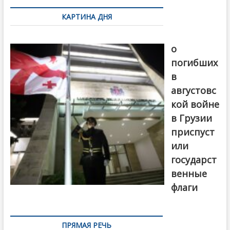
по
КАРТИНА ДНЯ
записям
В память
о
погибших
в
августовс
кой войне
в Грузии
приспуст
или
государст
венные
флаги
ПРЯМАЯ РЕЧЬ