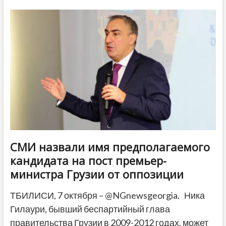
обсудила
ситуацию
в
Грузии
и
Молдове
с
Майей
Санду
СМИ назвали имя предполагаемого
кандидата на пост премьер-
министра Грузии от оппозиции
ТБИЛИСИ, 7 октября – @NGnewsgeorgia. Ника
Гилаури, бывший беспартийный глава
правительства Грузии в 2009-2012 годах, может