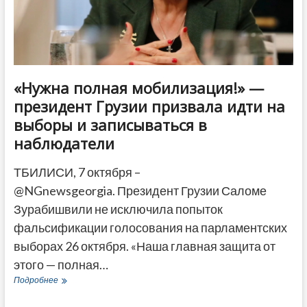
ДРУГОЕ
«Нужна полная мобилизация!» —
президент Грузии призвала идти на
выборы и записываться в
наблюдатели
ТБИЛИСИ, 7 октября –
@NGnewsgeorgia. Президент Грузии Саломе
Зурабишвили не исключила попыток
фальсификации голосования на парламентских
выборах 26 октября. «Наша главная защита от
этого — полная…
«Нужна
Подробнее
полная
мобилизация!»