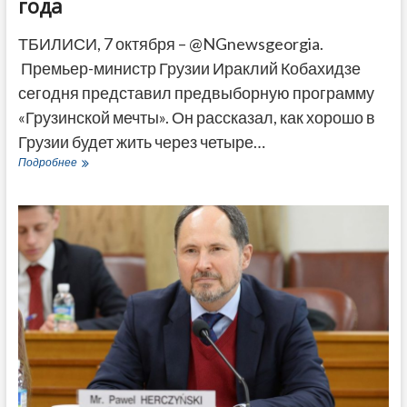
года
ТБИЛИСИ, 7 октября – @NGnewsgeorgia.
Премьер-министр Грузии Ираклий Кобахидзе
сегодня представил предвыборную программу
«Грузинской мечты». Он рассказал, как хорошо в
Грузии будет жить через четыре…
Зарплаты
Подробнее
вырастут,
сократится
бедность
—
Кобахидзе
пообещал
процветание
Грузии
через
четыре
года