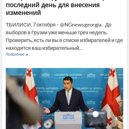
последний день для внесения
изменений
ТБИЛИСИ, 7 октября – @NGnewsgeorgia. До
выборов в Грузии уже меньше трех недель.
Проверить, есть ли вы в списке избирателей и где
находится ваш избирательный…
Проверьте
Подробнее
свои
данные
в
списке
избирателей
Грузии
—
8
октября
последний
день
для
внесения
изменений