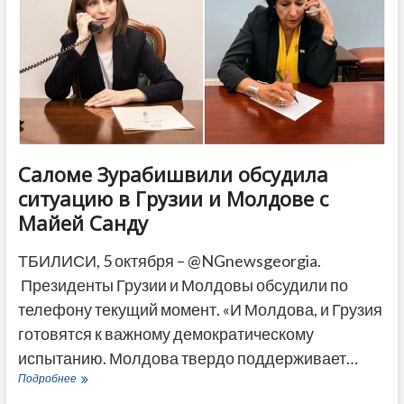
структур
ЕС
—
прогноз
посла
Евросоюза
Саломе Зурабишвили обсудила
ситуацию в Грузии и Молдове с
Майей Санду
ТБИЛИСИ, 5 октября – @NGnewsgeorgia.
Президенты Грузии и Молдовы обсудили по
телефону текущий момент. «И Молдова, и Грузия
готовятся к важному демократическому
испытанию. Молдова твердо поддерживает…
Саломе
Подробнее
Зурабишвили