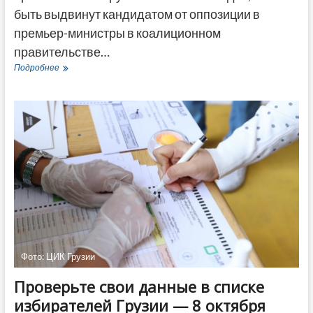
быть выдвинут кандидатом от оппозиции в
премьер-министры в коалиционном
правительстве…
СМИ
Подробнее
назвали
имя
предполагаемого
кандидата
на
пост
премьер-
министра
Грузии
от
оппозиции
Фото: ЦИК Грузии
Проверьте свои данные в списке
избирателей Грузии — 8 октября