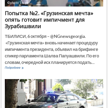
©photo 1tv.ge
Попытка №2. «Грузинская мечта»
опять готовит импичмент для
Зурабишвили
ТБИЛИСИ, 6 октября – @NGnewsgeorgia.
«Грузинская мечта» вновь начинает процедуру
импичмента президента, объявил на брифинге
спикер парламента Шалва Папуашвили. По его
словам, очередной иск планируется подать…
Попытка
Подробнее
№2.
«Грузинская
мечта»
опять
готовит
импичмент
для
Зурабишвили