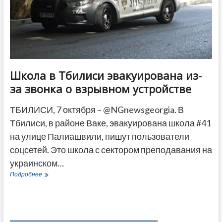
Школа в Тбилиси эвакуирована из-
за звонка о взрывном устройстве
ТБИЛИСИ, 7 октября – @NGnewsgeorgia. В
Тбилиси, в районе Ваке, эвакуирована школа #41
на улице Палиашвили, пишут пользователи
соцсетей. Это школа с сектором преподавания на
украинском…
Школа
Подробнее
в
Тбилиси
эвакуирована
из-
за