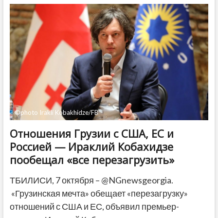
—
президент
Грузии
призвала
идти
на
выборы
и
записываться
в
наблюдатели
©photo Irakli Kobakhidze/FB
Отношения Грузии с США, ЕС и
Россией — Ираклий Кобахидзе
пообещал «все перезагрузить»
ТБИЛИСИ, 7 октября – @NGnewsgeorgia.
«Грузинская мечта» обещает «перезагрузку»
отношений с США и ЕС, объявил премьер-