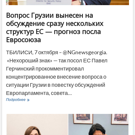
Вопрос Грузии вынесен на
обсуждение сразу нескольких
структур ЕС — прогноз посла
Евросоюза
ТБИЛИСИ, 7 октября – @NGnewsgeorgia.
«Нехороший знак» — так посол ЕС Павел
Герчинский прокомментировал
концентрированное внесение вопроса о
ситуации Грузии в повестку обсуждений
Европарламента, совета…
Вопрос
Подробнее
Грузии
вынесен
на
обсуждение
сразу
нескольких