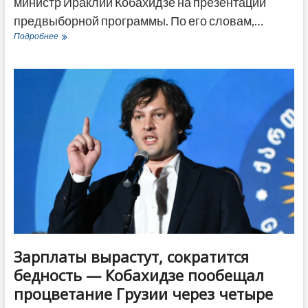
министр Ираклий Кобахидзе на презентации
предвыборной программы. По его словам,…
Отношения
Подробнее
Грузии
с
США,
ЕС
и
Россией
—
Ираклий
Кобахидзе
пообещал
«все
перезагрузить»
Зарплаты вырастут, сократится
бедность — Кобахидзе пообещал
процветание Грузии через четыре