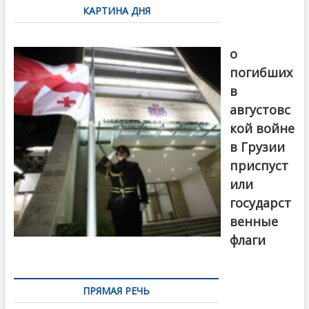
звонка
КАРТИНА ДНЯ
о
взрывном
В память
устройстве
о
погибших
в
августовс
кой войне
в Грузии
приспуст
или
государст
венные
флаги
ПРЯМАЯ РЕЧЬ