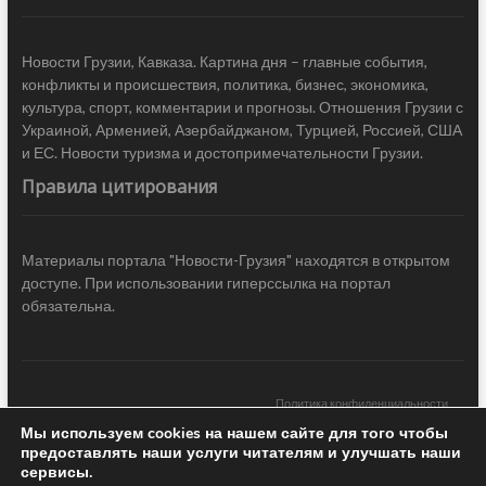
Новости Грузии, Кавказа. Картина дня – главные события,
конфликты и происшествия, политика, бизнес, экономика,
культура, спорт, комментарии и прогнозы. Отношения Грузии с
Украиной, Арменией, Азербайджаном, Турцией, Россией, США
и ЕС. Новости туризма и достопримечательности Грузии.
Правила цитирования
Материалы портала "Новости-Грузия" находятся в открытом
доступе. При использовании гиперссылка на портал
обязательна.
Политика конфиденциальности
Мы используем cookies на нашем сайте для того чтобы
Новости Грузии
| Black Sea Press LTD © 2020 All Rights Reserved /
предоставлять наши услуги читателям и улучшать наши
Design & development —
COCODO BRANDO
сервисы.