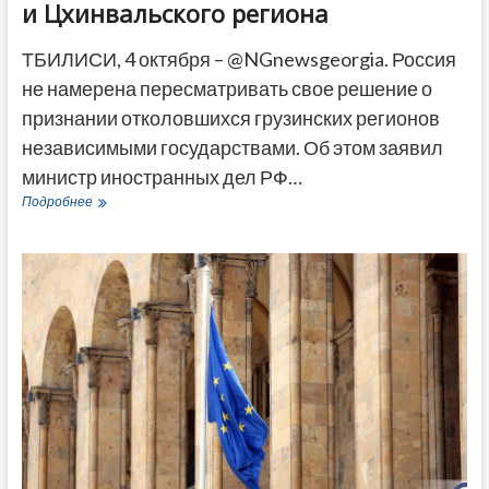
и Цхинвальского региона
ТБИЛИСИ, 4 октября – @NGnewsgeorgia. Россия
не намерена пересматривать свое решение о
признании отколовшихся грузинских регионов
независимыми государствами. Об этом заявил
министр иностранных дел РФ…
Лавров
Подробнее
исключил
пересмотр
решений
РФ
по
признанию
Абхазии
и
Цхинвальского
региона