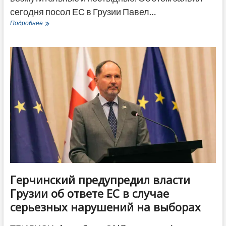
сегодня посол ЕС в Грузии Павел…
«Постыдно
Подробнее
и
отвратительно»
–
посол
ЕС
о
предвыборных
плакатах
«Грузинской
мечты»
Герчинский предупредил власти
Грузии об ответе ЕС в случае
серьезных нарушений на выборах