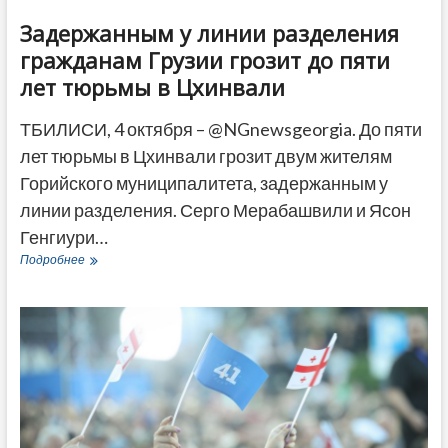
Задержанным у линии разделения
гражданам Грузии грозит до пяти
лет тюрьмы в Цхинвали
ТБИЛИСИ, 4 октября – @NGnewsgeorgia. До пяти
лет тюрьмы в Цхинвали грозит двум жителям
Горийского муниципалитета, задержанным у
линии разделения. Серго Мерабашвили и Ясон
Генгиури…
Задержанным
Подробнее
у
линии
разделения
гражданам
Грузии
грозит
до
пяти
лет
тюрьмы