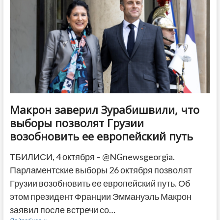
для
мобилизации
голосов
на
выборах
Макрон заверил Зурабишвили, что
выборы позволят Грузии
возобновить ее европейский путь
ТБИЛИСИ, 4 октября – @NGnewsgeorgia.
Парламентские выборы 26 октября позволят
Грузии возобновить ее европейский путь. Об
этом президент Франции Эммануэль Макрон
заявил после встречи со…