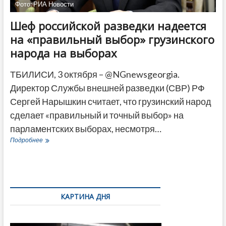
Фото: РИА Новости
Шеф российской разведки надеется
на «правильный выбор» грузинского
народа на выборах
ТБИЛИСИ, 3 октября – @NGnewsgeorgia.
Директор Службы внешней разведки (СВР) РФ
Сергей Нарышкин считает, что грузинский народ
сделает «правильный и точный выбор» на
парламентских выборах, несмотря…
Шеф
Подробнее
российской
разведки
надеется
на
«правильный
выбор»
КАРТИНА ДНЯ
грузинского
народа
В память
на