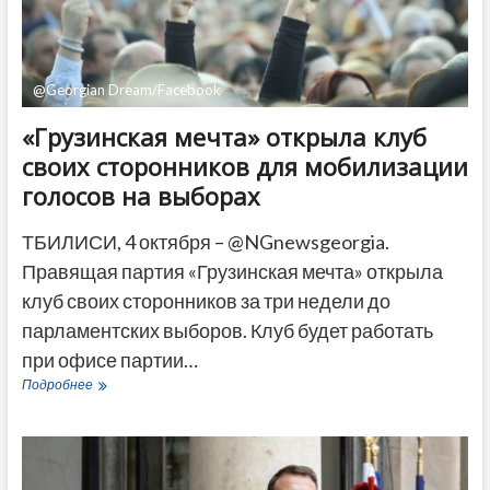
в
Цхинвали
@Georgian Dream/Facebook
«Грузинская мечта» открыла клуб
своих сторонников для мобилизации
голосов на выборах
ТБИЛИСИ, 4 октября – @NGnewsgeorgia.
Правящая партия «Грузинская мечта» открыла
клуб своих сторонников за три недели до
парламентских выборов. Клуб будет работать
при офисе партии…
«Грузинская
Подробнее
мечта»
открыла
клуб
своих
сторонников