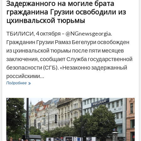
Задержанного на могиле брата
гражданина Грузии освободили из
цхинвальской тюрьмы
ТБИЛИСИ, 4 октября – @NGnewsgeorgia.
Гражданин Грузии Рамаз Бегелури освобожден
из цхинвальской тюрьмы после пяти месяцев
заключения, сообщает Служба государственной
безопасности (СГБ). «Незаконно задержанный
российскими…
Задержанного
Подробнее
на
могиле
брата
гражданина
Грузии
освободили
из
цхинвальской
тюрьмы