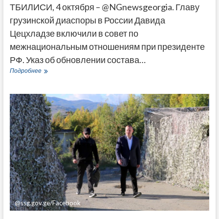
ТБИЛИСИ, 4 октября – @NGnewsgeorgia. Главу
грузинской диаспоры в России Давида
Цецхладзе включили в совет по
межнациональным отношениям при президенте
РФ. Указ об обновлении состава…
Путин
Подробнее
включил
главу
грузинской
диаспоры
в
Совет
по
межнациональным
отношениям
@ssg.gov.ge/Facebook