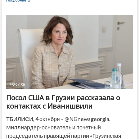
Подробнее
западе
Грузии
ограбили
дом
бизнесмена
@gov.ge
Посол США в Грузии рассказала о
контактах с Иванишвили
ТБИЛИСИ, 4 октября – @NGnewsgeorgia.
Миллиардер-основатель и почетный
председатель правящей партии «Грузинская