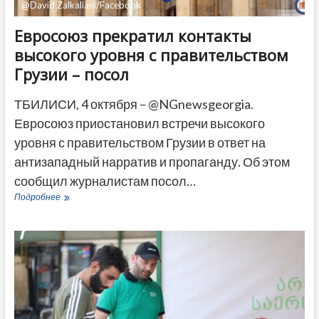
@David Zalkaliani/Facebook
Евросоюз прекратил контакты
высокого уровня с правительством
Грузии – посол
ТБИЛИСИ, 4 октября – @NGnewsgeorgia.
Евросоюз приостановил встречи высокого
уровня с правительством Грузии в ответ на
антизападный нарратив и пропаганду. Об этом
сообщил журналистам посол…
Евросоюз
Подробнее
прекратил
контакты
высокого
уровня
с
правительством
Грузии
–
посол