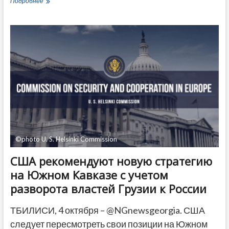
Макрон
Подробнее
заверил
Зурабишвили,
что
выборы
позволят
Грузии
возобновить
ее
европейский
путь
©photo U. S. Helsinki Commission
США рекомендуют новую стратегию
на Южном Кавказе с учетом
разворота властей Грузии к России
ТБИЛИСИ, 4 октября – @NGnewsgeorgia. США
следует пересмотреть свои позиции на Южном