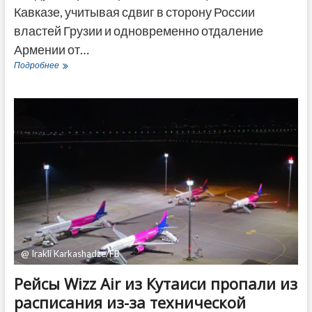
Кавказе, учитывая сдвиг в сторону России
властей Грузии и одновременно отдаление
Армении от…
США
Подробнее
рекомендуют
новую
стратегию
на
Южном
Кавказе
с
учетом
разворота
властей
Грузии
к
России
@ Irakli Karkashadze/FB
Рейсы Wizz Air из Кутаиси пропали из
расписания из-за технической