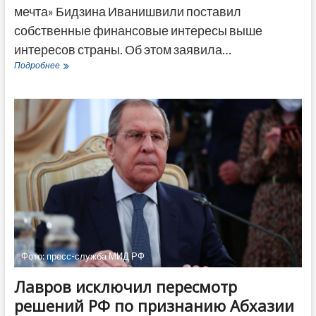
мечта» Бидзина Иванишвили поставил
собственные финансовые интересы выше
интересов страны. Об этом заявила…
Посол
Подробнее
США
в
Грузии
рассказала
о
контактах
с
Иванишвили
Фото: пресс-служба МИД РФ
Лавров исключил пересмотр
решений РФ по признанию Абхазии