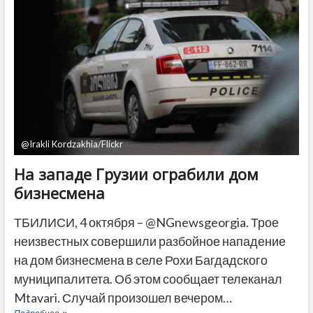
российскому
миллиардеру
Гуцериеву
заключить
сделку
с
ФБР
–
СМИ
@Irakli Kordzakhia/Flickr
На западе Грузии ограбили дом
бизнесмена
ТБИЛИСИ, 4 октября – @NGnewsgeorgia. Трое
неизвестных совершили разбойное нападение
на дом бизнесмена в селе Рохи Багдадского
муниципалитета. Об этом сообщает телеканал
Mtavari. Случай произошел вечером…
На