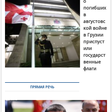
о
выборах
погибших
в
августовс
кой войне
в Грузии
приспуст
или
государст
венные
флаги
ПРЯМАЯ РЕЧЬ