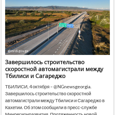
закон
о
запрете
«ЛГБТ-
пропаганды»
@mrdi.gov.ge
Завершилось строительство
скоростной автомагистрали между
Тбилиси и Сагареджо
ТБИЛИСИ, 4 октября – @NGnewsgeorgia.
Завершилось строительство скоростной
автомагистрали между Тбилиси и Сагареджо в
Кахетии. Об этом сообщили в пресс-службе
Минрегионразвития. Протяженность новой