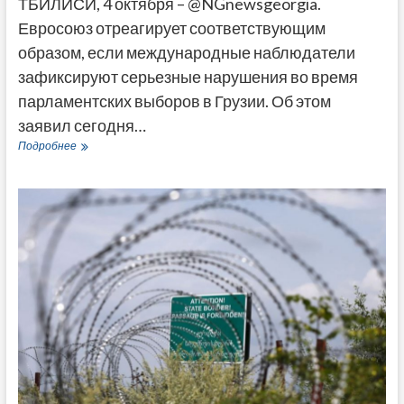
ТБИЛИСИ, 4 октября – @NGnewsgeorgia.
Евросоюз отреагирует соответствующим
образом, если международные наблюдатели
зафиксируют серьезные нарушения во время
парламентских выборов в Грузии. Об этом
заявил сегодня…
Герчинский
Подробнее
предупредил
власти
Грузии
об
ответе
ЕС
в
случае
серьезных
нарушений
на
выборах