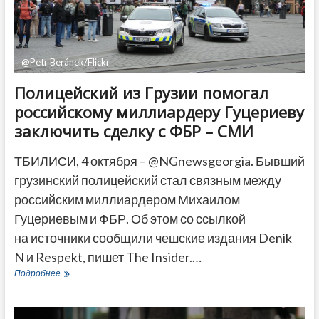
@Petr Beránek/Flickr
Полицейский из Грузии помогал
российскому миллиардеру Гуцериеву
заключить сделку с ФБР – СМИ
ТБИЛИСИ, 4 октября – @NGnewsgeorgia. Бывший
грузинский полицейский стал связным между
российским миллиардером Михаилом
Гуцериевым и ФБР. Об этом со ссылкой
на источники сообщили чешские издания Denik
N и Respekt, пишет The Insider.…
Полицейский
Подробнее
из
Грузии
помогал