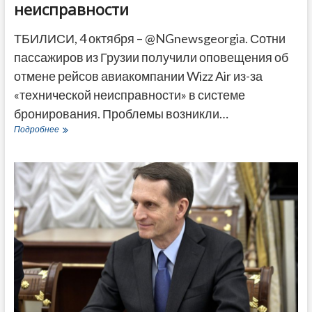
неисправности
ТБИЛИСИ, 4 октября – @NGnewsgeorgia. Сотни
пассажиров из Грузии получили оповещения об
отмене рейсов авиакомпании Wizz Air из-за
«технической неисправности» в системе
бронирования. Проблемы возникли…
Рейсы
Подробнее
Wizz
Air
из
Кутаиси
пропали
из
расписания
из-
за
технической
неисправности