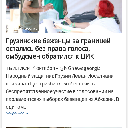
@CEC of Georgia
Грузинские беженцы за границей
остались без права голоса,
омбудсмен обратился к ЦИК
ТБИЛИСИ, 4 октября – @NGnewsgeorgia.
Народный защитник Грузии Леван Иоселиани
призывал Центризбирком обеспечить
беспрепятственное участие в голосовании на
парламентских выборах беженцев из Абхазии. В
едином…
Грузинские
Подробнее
беженцы
за