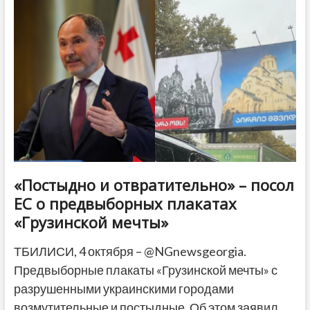
границей
остались
без
права
голоса,
омбудсмен
обратился
к
ЦИК
«Постыдно и отвратительно» – посол
ЕС о предвыборных плакатах
«Грузинской мечты»
ТБИЛИСИ, 4 октября – @NGnewsgeorgia.
Предвыборные плакаты «Грузинской мечты» с
разрушенными украинскими городами
возмутительные и постыдные. Об этом заявил