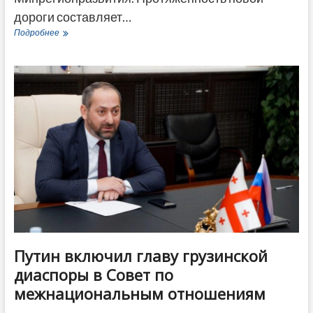
дороги составляет…
Завершилось
Подробнее
строительство
скоростной
автомагистрали
между
Тбилиси
и
Сагареджо
Путин включил главу грузинской
диаспоры в Совет по
межнациональным отношениям