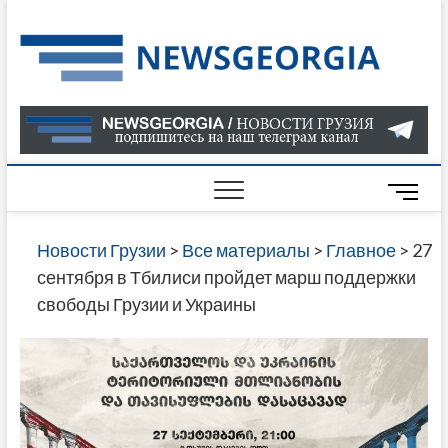
Skip
to
Нов
САМАЯ
content
АКТУАЛ
Гру
ИНФОР
О СОБ
В ГРУЗ
НОВОС
M
ГРУЗИИ
e
ОНЛАЙН
n
Новости Грузии
>
Все материалы
>
Главное
>
27
САЙТЕ 
u
сентября в Тбилиси пройдет марш поддержки
НАЙДЕ
B
свободы Грузии и Украины
НОВОС
u
ПОЛИТ
t
ЭКОНО
t
КУЛЬТУ
o
СПОРТА
n
МНОГО