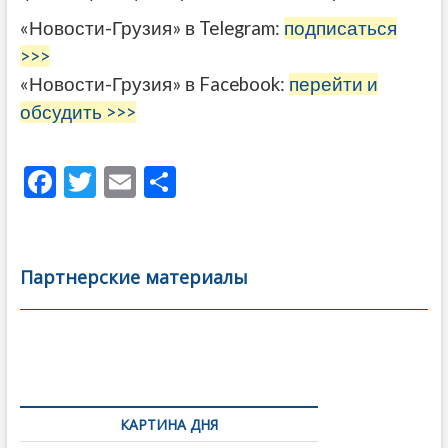
«Новости-Грузия» в Telegram:
подписаться
>>>
«Новости-Грузия» в Facebook:
перейти и
обсудить >>>
F
T
E
О
ac
w
m
тп
e
itt
ai
р
b
er
l
а
Партнерские материалы
o
в
o
и
k
ть
Навигация
по
КАРТИНА ДНЯ
записям