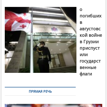
В память
о
погибших
в
августовс
кой войне
в Грузии
приспуст
или
государст
венные
флаги
ПРЯМАЯ РЕЧЬ