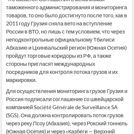
таможенного администрирования и мониторинга
товаров, то оно было достигнуто после того, как в
2011 году Грузия сняла вето на вступление
России в ВТО, но лишь с тем условием, что через
неподконтрольные официальному Тбилиси
Абхазию и Цхинвальский регион (Южная Осетия)
пройдут торговые коридоры из РФ, а также
стороны пригласят международных
посредников для контроля потока грузов и их
маркировки.
Для осуществления мониторинга грузов Грузия и
Россия подписали соглашение со швейцарской
компанией Société Générale de Surveillance SA
(SGS). Она должна контролировать поток грузов
через реку Псоу (Абхазия), через Рокский тоннель
(Южная Осетия) и через «Казбеги — Верхний