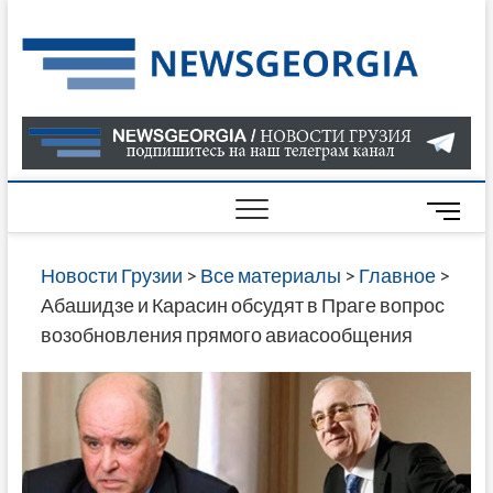
Skip
to
Нов
САМАЯ
content
АКТУАЛ
Гру
ИНФОР
О СОБ
В ГРУЗ
НОВОС
M
ГРУЗИИ
e
ОНЛАЙН
n
Новости Грузии
>
Все материалы
>
Главное
>
САЙТЕ 
u
Абашидзе и Карасин обсудят в Праге вопрос
НАЙДЕ
B
возобновления прямого авиасообщения
НОВОС
u
ПОЛИТ
t
ЭКОНО
t
КУЛЬТУ
o
СПОРТА
n
МНОГО