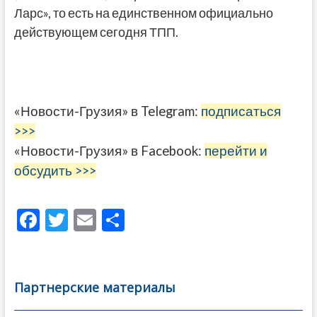
Ларс», то есть на единственном официально
действующем сегодня ТПП.
«Новости-Грузия» в Telegram:
подписаться
>>>
«Новости-Грузия» в Facebook:
перейти и
обсудить >>>
F
T
E
О
ac
w
m
тп
e
itt
ai
р
b
er
l
а
Партнерские материалы
o
в