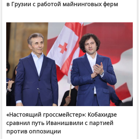
в Грузии с работой майнинговых ферм
«Настоящий гроссмейстер»: Кобахидзе
@ქართული ოცნება / Georgian Dream
сравнил путь Иванишвили с партией
против оппозиции