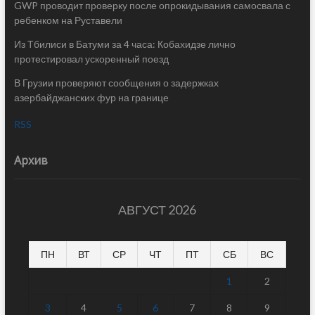
GWP проводит проверку после опрокидывания самосвала с
ребенком на Руставели
Из Тбилиси в Батуми за 4 часа: Кобахидзе лично
протестировал ускоренный поезд
В Грузии проверяют сообщения о задержках
азербайджанских фур на границе
RSS
Архив
АВГУСТ 2026
ПН
ВТ
СР
ЧТ
ПТ
СБ
ВС
1
2
3
4
5
6
7
8
9