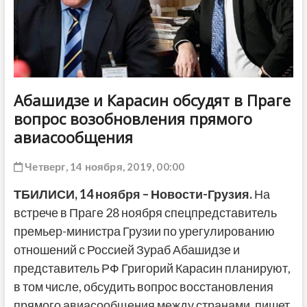
ДРУГОЕ
Абашидзе и Карасин обсудят в Праге
вопрос возобновления прямого
авиасообщения
Четверг, 14 ноября, 2019, 00:00
ТБИЛИСИ,
14 ноября
–
Новости-Грузия
.
На
встрече в Праге 28 ноября спецпредставитель
премьер-министра Грузии по урегулированию
отношений с Россией Зураб Абашидзе и
представитель РФ Григорий Карасин планируют,
в том числе, обсудить вопрос восстановления
прямого авиасообщения между странами, пишет