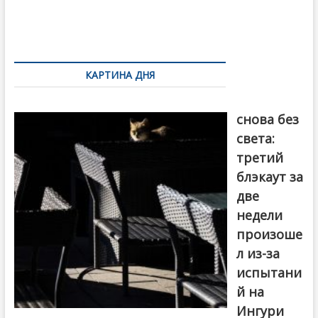
o
и
k
ть
Навигация
по
КАРТИНА ДНЯ
записям
Грузия
снова без
света:
третий
блэкаут за
две
недели
произоше
л из-за
испытани
й на
Ингури